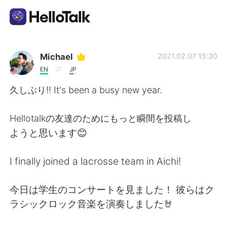
แอปแลกเปลี่ยนทางภาษา
Michael
2021.02.07 15:30
EN
JP
AI Grammar Checker
久しぶり!! It's been a busy new year.
ไทย
Hellotalkの友達のためにもっと瞬間を投稿し
ようと思います😊
English
简体中文
I finally joined a lacrosse team in Aichi!
繁體中文
Español
今日は学生のコンサートを見ました！ 彼らはク
ラシックロック音楽を演奏しました🤘
العربية
Français