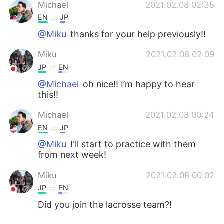
Michael
2021.02.08 02:35
EN
JP
@Miku
thanks for your help previously!!
Miku
2021.02.08 02:09
JP
EN
@Michael
oh nice!! I’m happy to hear
this!!
Michael
2021.02.08 00:24
EN
JP
@Miku
I'll start to practice with them
from next week!
Miku
2021.02.08 00:02
JP
EN
Did you join the lacrosse team?!