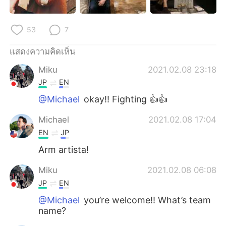
53
7
แสดงความคิดเห็น
Miku
2021.02.08 23:18
JP
EN
@Michael
okay!! Fighting 👍👍
Michael
2021.02.08 17:04
EN
JP
Arm artista!
Miku
2021.02.08 06:08
JP
EN
@Michael
you’re welcome!! What’s team
name?