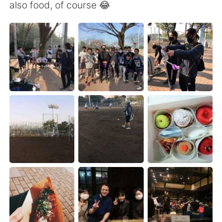
Deutsch
日本語
also food, of course 😂
한국어
Русский
Indonesia
Italiano
Türkçe
Tiếng Việt
Português