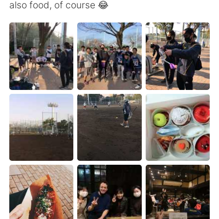
Deutsch
한국어
also food, of course 😂
Русский
ไทย
Indonesia
Italiano
Türkçe
Tiếng Việt
Português