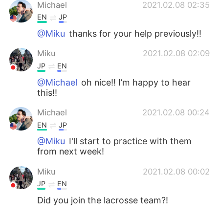
Michael
2021.02.08 02:35
EN
JP
@Miku
thanks for your help previously!!
Miku
2021.02.08 02:09
JP
EN
@Michael
oh nice!! I’m happy to hear
this!!
Michael
2021.02.08 00:24
EN
JP
@Miku
I'll start to practice with them
from next week!
Miku
2021.02.08 00:02
JP
EN
Did you join the lacrosse team?!