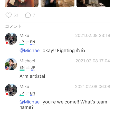
53
7
コメント
Miku
2021.02.08 23:18
JP
EN
@Michael
okay!! Fighting 👍👍
Michael
2021.02.08 17:04
EN
JP
Arm artista!
Miku
2021.02.08 06:08
JP
EN
@Michael
you’re welcome!! What’s team
name?