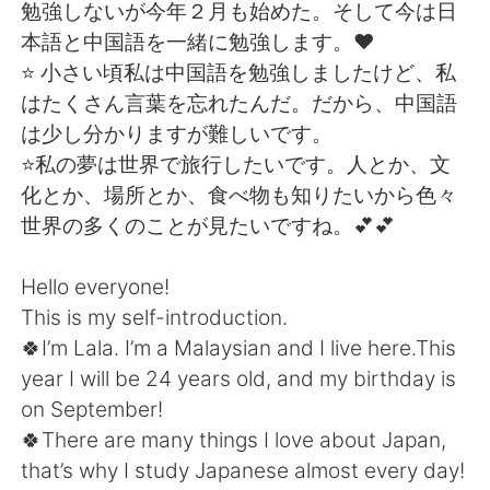
Deutsch
日本語
勉強しないが今年２月も始めた。そして今は日
本語と中国語を一緒に勉強します。❤️
한국어
ไทย
⭐️ 小さい頃私は中国語を勉強しましたけど、私
はたくさん言葉を忘れたんだ。だから、中国語
Indonesia
Italiano
は少し分かりますが難しいです。
⭐️私の夢は世界で旅行したいです。人とか、文
Türkçe
Tiếng Việt
化とか、場所とか、食べ物も知りたいから色々
世界の多くのことが見たいですね。💕💕
Português
Hello everyone!
This is my self-introduction.
🍀I’m Lala. I’m a Malaysian and I live here.This
year I will be 24 years old, and my birthday is
on September!
🍀There are many things I love about Japan,
that’s why I study Japanese almost every day!