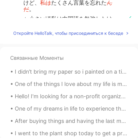
けど、
私は
たくさん言葉を忘れた
ん
だ
。
⭐️ 小さい頃私は中国語を勉強したけ
ど、たくさん言葉を忘れ
まし
た。
Откройте HelloTalk, чтобы присоединиться к беседе
⭐️私の夢は世界
で
旅行
したい
です。
⭐️私の夢は世界旅行です。
Связанные Моменты
人とか、文化とか、場所とか、食べ物
も知りたいから
色々
世界の
多くの
こと
I didn’t bring my paper so i painted on a tissue paper instead 😂 Killing some time, chilling in a...
が見たいです
ね
。
人とか、文化とか、場所とか、食べ物
One of the things I love about my life is my job. it's sad to see airlines crumbling down all ove...
も知りたいから世界の
いろんな
ことが
Hello! I'm looking for a non-profit organization that caters towards teaching English remotely! ...
見たいです。
One of my dreams in life to experience the nothern lights. And i hope 1 day, i will be able to se...
Hiromi
2020.03.07 13:07
JP
EN
After buying things and having the last meal at a shop near the station, I returned to Nagoya fro...
いいですね。やりたい時に やりたいこと
I went to the plant shop today to get a present for my friend. It's her birthday so i decided to ...
を たくさんやって下さい。😊😊