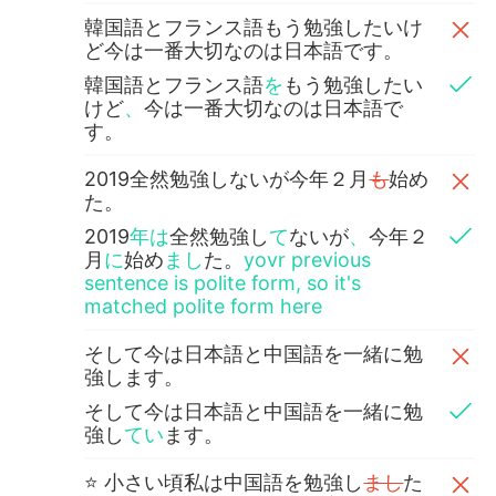
韓国語とフランス語もう勉強したいけ
ど今は一番大切なのは日本語です。
韓国語とフランス語
を
もう勉強したい
けど
、
今は一番大切なのは日本語で
す。
2019全然勉強しないが今年２月
も
始め
た。
2019
年は
全然勉強し
て
ないが
、
今年２
月
に
始め
まし
た。
yovr previous
sentence is polite form, so it's
matched polite form here
そして今は日本語と中国語を一緒に勉
強します。
そして今は日本語と中国語を一緒に勉
強し
てい
ます。
⭐️ 小さい頃私は中国語を勉強し
まし
た