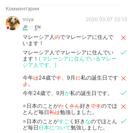
Комментарии
miya
2020.03.07 22:13
JP
EN
マレーシア人
の
でマレーシアに住んで
います！
マレーシア人でマレーシアに住んでい
ます！
( マレーシアに住んでいるマレー
シア人です。)
今年
は
24歳で
す
、9月
に
私の誕生日です
よ
。
今年24歳で、9月
が
私の誕生日です。
⭐️日本のことが
た
く
さん
好き
です
のでほ
とんど毎日
私は
勉強しました。
⭐️日本のことが
すご
く好き
な
のでほとん
ど毎日
日本について
勉強しました。