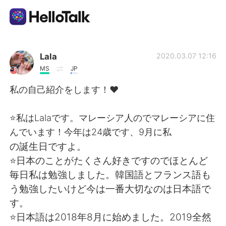
Приложение для Языкового Обмена
Lala
2020.03.07 12:16
MS
JP
AI Grammar Checker
私の自己紹介をします！❤️
Русский
⭐️私はLalaです。マレーシア人のでマレーシアに住
んでいます！今年は24歳です、9月に私
の誕生日ですよ。
English
简体中文
⭐️日本のことがたくさん好きですのでほとんど
毎日私は勉強しました。韓国語とフランス語も
繁體中文
Español
う勉強したいけど今は一番大切なのは日本語で
す。
العربية
Français
⭐️日本語は2018年8月に始めました。2019全然