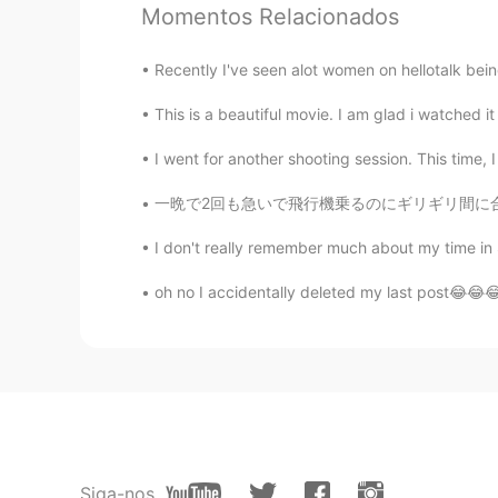
Momentos Relacionados
人とか、文化とか、場所とか、食べ
ね
。
Recently I've seen alot women on hellotalk be
人とか、文化とか、場所とか、食べ
This is a beautiful movie. I am glad i watched it
Hiromi
I went for another shooting session. This time, I 
JP
EN
一晩で2回も急いで飛行機乗るのにギリギリ間に合わないの荷物準備の夢を見ました。何があった
いいですね。やりたい時に やりたい
I don't really remember much about my time in 
Miharu
oh no I accidentally deleted my last post😂😂😂
JP
EN
マレーシア人
の
でマレーシアに住ん
マレーシア人でマレーシアに住んで
今年は24歳です、
9月に
私の誕生日
今年は24歳です、私の誕生日
は9月
Siga-nos