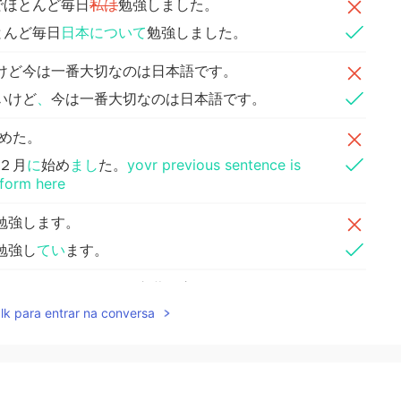
でほとんど毎日
私は
勉強しました。
とんど毎日
日本について
勉強しました。
けど今は一番大切なのは日本語です。
いけど
、
今は一番大切なのは日本語です。
めた。
２月
に
始め
まし
た。
yovr previous sentence is
 form here
勉強します。
勉強し
てい
ます。
たけど、
私は
たくさん言葉を忘れた
んだ
。
lk para entrar na conversa
けど、たくさん言葉を忘れ
まし
た。