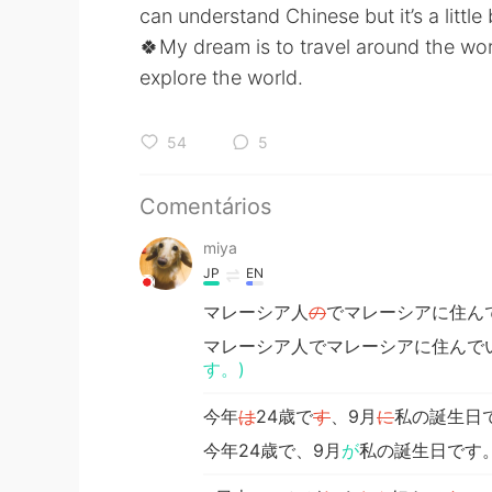
can understand Chinese but it’s a little 
🍀My dream is to travel around the wor
explore the world.
54
5
Comentários
miya
JP
EN
マレーシア人
の
でマレーシアに住ん
マレーシア人でマレーシアに住んで
す。)
今年
は
24歳で
す
、9月
に
私の誕生日
今年24歳で、9月
が
私の誕生日です