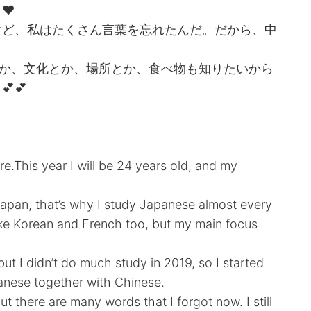
❤️
たけど、私はたくさん言葉を忘れたんだ。だから、中
とか、文化とか、場所とか、食べ物も知りたいから
💕
ere.This year I will be 24 years old, and my
Japan, that’s why I study Japanese almost every
ike Korean and French too, but my main focus
ut I didn’t do much study in 2019, so I started
anese together with Chinese.
t there are many words that I forgot now. I still