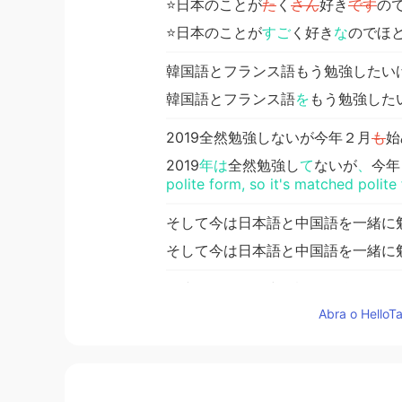
⭐️日本のことが
た
く
さん
好き
です
の
⭐️日本のことが
すご
く好き
な
のでほ
韓国語とフランス語もう勉強したい
韓国語とフランス語
を
もう勉強した
2019全然勉強しないが今年２月
も
始
2019
年は
全然勉強し
て
ないが
、
今年
polite form, so it's matched polite
そして今は日本語と中国語を一緒に
そして今は日本語と中国語を一緒に
⭐️ 小さい頃私は中国語を勉強し
まし
Abra o HelloTa
⭐️ 小さい頃私は中国語を勉強した
⭐️私の夢は世界
で
旅行
したい
です。
⭐️私の夢は世界旅行です。