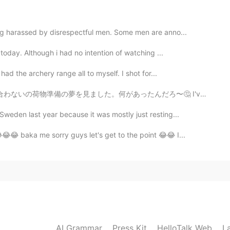
物も知りたいから
色々
世界の
多くの
ことが見たいです
ing harassed by disrespectful men. Some men are anno...
物も知りたいから世界の
いろんな
ことが見たいです。
 today. Although i had no intention of watching ...
2020.03.07 13:07
had the archery range all to myself. I shot for...
んだろ〜🤔 I've dreamed about packing my luggage in a rus...
ことを たくさんやって下さい。😊😊
Sweden last year because it was mostly just resting...
2020.03.07 12:32
😂😂 baka me sorry guys let's get to the point 😂😂 I...
でいます！
います！
です
よ
。
です。
AI Grammar
Press Kit
HelloTalk Web
L