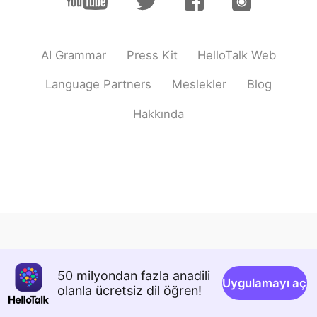
Deutsch
日本語
한국어
Русский
AI Grammar
Press Kit
HelloTalk Web
ไทย
Indonesia
Language Partners
Meslekler
Blog
Italiano
Tiếng Việt
Hakkında
Português
50 milyondan fazla anadili
Uygulamayı aç
olanla ücretsiz dil öğren!