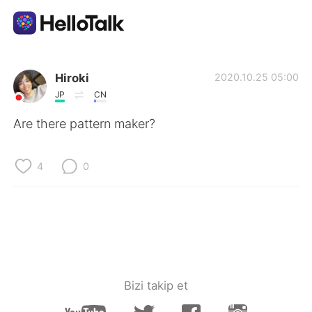
Dil Değişimi Uygulaması
Hiroki
2020.10.25 05:00
JP
CN
AI Grammar Checker
Are there pattern maker?
Türkçe
4
0
English
简体中文
繁體中文
Español
العربية
Français
Bizi takip et