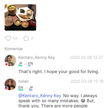
Deutsch
日本語
한국어
Русский
ไทย
Italiano
Türkçe
Tiếng Việt
54
4
Komentar
Português
Kentaro_Kenny Key
2020.03.08 12:27
JP
EN
That's right. I hope your good for living.
nolan
2020.03.08 12:18
EN
JP
@Kentaro_Kenny Key
No way. I always
speak with so many mistakes. 😂 But,
thank you. There are more people