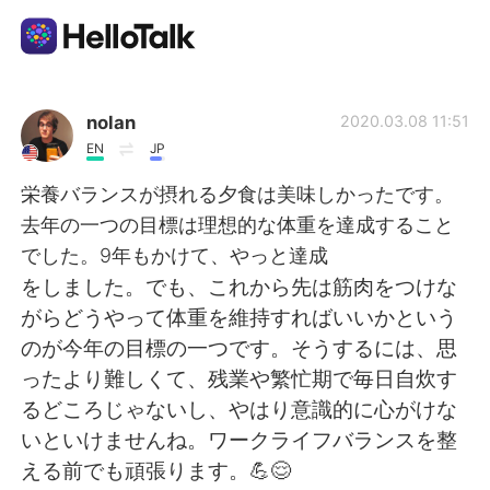
Aplikasi Pertukaran Bahasa
nolan
2020.03.08 11:51
EN
JP
AI Grammar Checker
栄養バランスが摂れる夕食は美味しかったです。
去年の一つの目標は理想的な体重を達成すること
Indonesia
でした。9年もかけて、やっと達成
をしました。でも、これから先は筋肉をつけな
がらどうやって体重を維持すればいいかという
English
简体中文
のが今年の目標の一つです。そうするには、思
ったより難しくて、残業や繁忙期で毎日自炊す
繁體中文
Español
るどころじゃないし、やはり意識的に心がけな
いといけませんね。ワークライフバランスを整
العربية
Français
える前でも頑張ります。💪😌