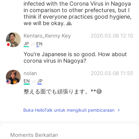
infected with the Corona Virus in Nagoya
in comparison to other prefectures, but I
think if everyone practices good hygiene,
we will be okay. 🙏
Kentaro_Kenny Key
2020.03.08 12:10
JP
EN
You're Japanese is so good. How about
corona virus in Nagoya?
nolan
2020.03.08 11:55
EN
JP
整える面でも頑張ります。**😅
Buka HelloTalk untuk mengikuti pembicaraan
Moments Berkaitan