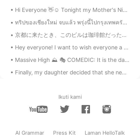
Hi Everyone 👋☺️ Tonight my Mother's Night Plant bloomed!! It only blooms in the night🌃 and by...
ทริปของเชียงใหม่ จบแล้ว พรุ่งนี้ไปกรุงเทพครับ รู้สึกเสน่ห์ของประเทศไทยค่ะ อยากที่จะสร้างเพื่อนค่ะ...
京都に来たとき、このビルは珈琲館だった。時々この店で英語を教えた。しかし、突然このビルはNOVA英会話になった。僕はこのNOVAで働いた。しかし、NOVA英会話はなくなったので、MISTER D...
Hey everyone! I want to wish everyone a Merry Christmas. Some spend it alone, some with their fam...
Massive High ⛰ 🎭 COMEDIC: It is the day before Cody and his best friend start high school. Sud...
Finally, my daughter decided that she needed to return to California after staying with us for fo...
Ikuti kami
AI Grammar
Press Kit
Laman HelloTalk