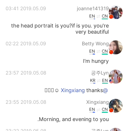
2019.05.09 03:41
joanne141319
EN
CN
the head portrait is you?if is you. you're
very beautiful
2019.05.09 02:22
Betty Wong
EN
CN
I’m hungry
2019.05.08 23:57
공주Lyn
KR
EN
thanks ☺️🙋🏻‍♀️
@Xingxiang
2019.05.08 23:55
Xingxiang
EN
CN
Morning, and evening to you.