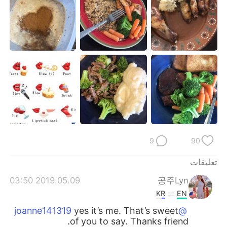
日本語
한국어
Русский
ไทย
Indonesia
Italiano
Türkçe
Tiếng Việt
Português
9
90
تعليقات
2019.05.09 03:50
공주Lyn
KR
EN
yes it’s me. That’s sweet
@joanne141319
of you to say. Thanks friend.