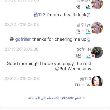
2019.05.08 23:22
공주Lyn
KR
EN
I’m on a health kick
@茹123
2019.05.08 23:22
공주Lyn
KR
EN
thanks for cheering me up 😁
@gofriller
2019.05.08 23:15
gofriller
EN
JP
Good morning!! I hope you enjoy the rest
of Wednesday!!😉
2019.05.08 23:02
茹123
EN
CN
健康的食物
افتح HelloTalk للانضمام الى المحادثة