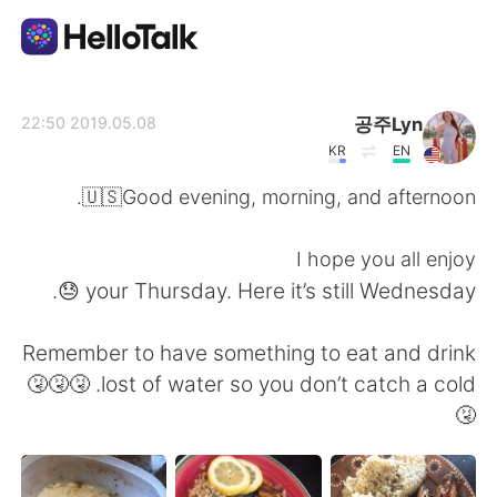
تطبيق تبادل اللغة
공주Lyn
2019.05.08 22:50
KR
EN
AI Grammar Checker
🇺🇸Good evening, morning, and afternoon.
العربية
I hope you all enjoy
your Thursday. Here it’s still Wednesday 😓.
English
简体中文
Remember to have something to eat and drink
lost of water so you don’t catch a cold. 🤧🤧🤧
繁體中文
Español
🤧
Français
Deutsch