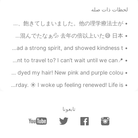
لحظات ذات صله
私は理学療法士だから、松岡さんのように、患者さんをいつも応援しなければいけません。 朝の8時から夜の6時半まで働いてました。そんなに松岡さんのモードが大変で、飽きてしまいました。他の理学療法士が...
あけおめー 今年も無事仲間と新年挨拶ーーーー でも遅刻して仲間との初日の出をミスって 車の中から🤣🤣 そして7年前から友達と行ってたスポット 今年は混んでたなぁ💦 去年の倍以上いた😅 日本...
My favorite fairy tale is Beauty and the Beast 🌹 Belle had a strong spirit, and showed kindness t...
📍Queenstown, New Zealand どこに旅行したいですか？ Where do you want to travel to? I can’t wait until we can...
美容院に行きました。髪を染めた！新しいピンクと紫の色💖💜 I went to the hair salon. I dyed my hair! New pink and purple colou...
Good morning, World 🌎!! It’s such an amazing Saturday. ☀️ I woke up feeling renewed! Life is ...
تابعونا