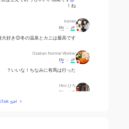
ね！
kanae
EN
JP
崎大好き😊冬の温泉とカニは最高です!
Osakan Normal Worker
EN
JP
いいな！ちなみに有馬は行った？
Hiro ひろ
EN
JP
افتح HelloTalk للانضمام الى المحادثة
城崎温泉に日帰り
に
行って
帰っ
た！
で城崎温泉に日帰り
で
行って
き
た！