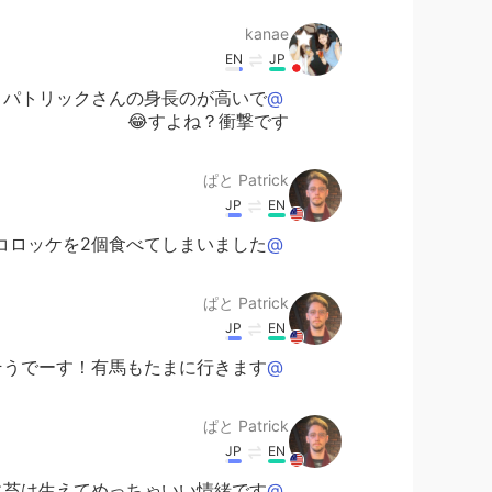
kanae
EN
JP
りパトリックさんの身長のが高いで
@ぱと Patrick
すよね？衝撃です😂
ぱと Patrick
JP
EN
ロッケを2個食べてしまいました😛
@kanae
ぱと Patrick
JP
EN
うでーす！有馬もたまに行きます😊
@Osakan Normal Worker
ぱと Patrick
JP
EN
に苔は生えてめっちゃいい情緒です
@Hiro ひろ