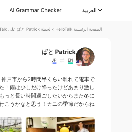
AI Grammar Checker
العربية
لحظة ぱと Patrick على HelloTalk
>
الصفحة الرئيسية HelloTalk
ぱと Patrick
JP
EN
！神戸市から2時間半くらい離れて電車で
た！雨は少しだけ降ったけどあまり激し
！もっと長い時間過ごしたいからまた冬に
行こうかなと思う！カニの季節だからね😁