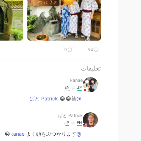
9
54
تعليقات
kanae
EN
JP
😂😂笑
@ぱと Patrick
ぱと Patrick
JP
EN
よく頭をぶつかります😭
@kanae