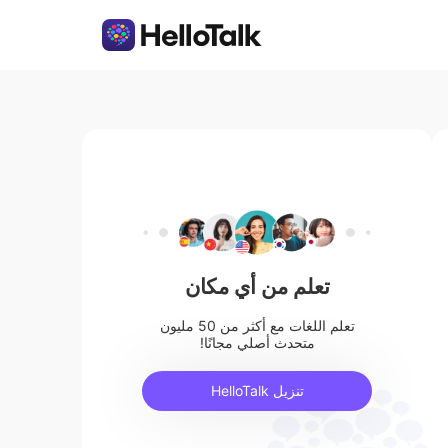
تعلم من أي مكان
تعلم اللغات مع أكثر من 50 مليون
متحدث أصلي مجانًا!
تنزيل HelloTalk