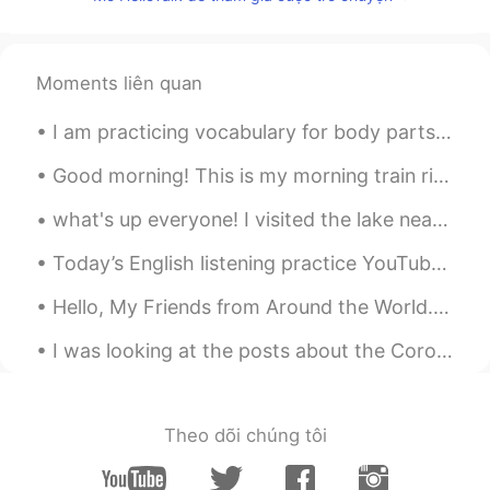
John Garcia
2020.08.10 18:08
ES
EN
¡Excelente terapia!
Moments liên quan
Jhonnatan Uribe
2020.08.10 18:08
I am practicing vocabulary for body parts in spanish and quizzing myself. I fold the quiz to the ...
ES
EN
Good morning! This is my morning train ride to the city every morning. Let's have a good one yea...
Siempre que llego tarde a casa
después de un día largo, termino
what's up everyone! I visited the lake near my house yesterday and thought I'd share a few pics. ...
t
umb
ado en mi cama practicando
español.
Today’s English listening practice YouTube video is about the time I saw something strange in the...
Siempre que llego tarde a
mi
casa
Hello, My Friends from Around the World. I hope this helps. 😊 (scroll up and down photo if you ...
después de un día largo, termino
acos
tado en mi cama practicando
I was looking at the posts about the Corona Virus. I know there are still a lot of unknowns, but ...
español.
Siempre
mejora mi estado de ánimo
🙌
Theo dõi chúng tôi
Así
mejora mi estado de ánimo 🙌