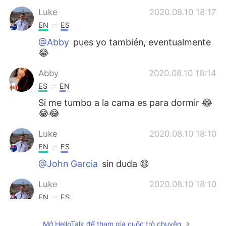
Luke
2020.08.10 18:17
EN
ES
@Abby
pues yo también, eventualmente
😂
Abby
2020.08.10 18:14
ES
EN
Si me tumbo a la cama es para dormir 😂
😂😂
Luke
2020.08.10 18:10
EN
ES
@John Garcia
sin duda 😄
Luke
2020.08.10 18:10
EN
ES
@Jhonnatan Uribe
Thank you!
Mở HelloTalk để tham gia cuộc trò chuyện