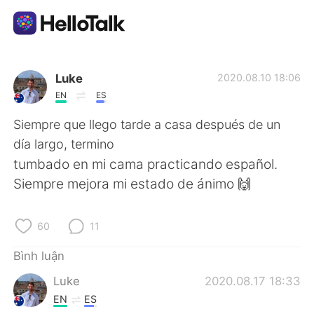
Ứng dụng trao đổi ngôn ngữ
Luke
2020.08.10 18:06
EN
ES
AI Grammar Checker
Siempre que llego tarde a casa después de un
día largo, termino
Tiếng Việt
tumbado en mi cama practicando español.
Siempre mejora mi estado de ánimo 🙌
English
简体中文
60
11
繁體中文
Español
Bình luận
Luke
2020.08.17 18:33
العربية
Français
EN
ES