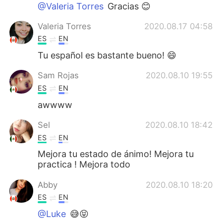
Deutsch
日本語
@Valeria Torres
Gracias 😊
Valeria Torres
2020.08.17 04:58
한국어
Русский
ES
EN
ไทย
Indonesia
Tu español es bastante bueno! 😄
Sam Rojas
2020.08.10 19:55
Italiano
Türkçe
ES
EN
Português
awwww
Sel
2020.08.10 18:42
ES
EN
Mejora tu estado de ánimo! Mejora tu
practica ! Mejora todo
Abby
2020.08.10 18:20
ES
EN
@Luke
😅😝