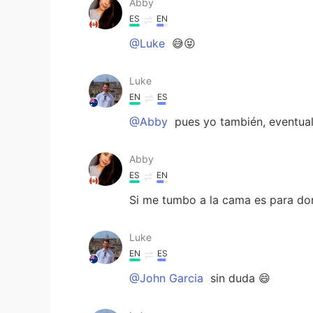
Abby
ES
EN
@Luke
😅😝
Luke
EN
ES
@Abby
pues yo también, eventua
Abby
ES
EN
Si me tumbo a la cama es para do
Luke
EN
ES
@John Garcia
sin duda 😄