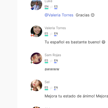
Luke
EN
ES
@Valeria Torres
Gracias 😊
Valeria Torres
ES
EN
Tu español es bastante bueno! 😄
Sam Rojas
ES
EN
awwww
Sel
ES
EN
Mejora tu estado de ánimo! Mejora