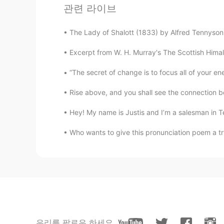
관련 라이브
The Lady of Shalott (1833) by Alfred Tennyson. 
Excerpt from W. H. Murray's The Scottish Himala
“The secret of change is to focus all of your ene
Rise above, and you shall see the connection b
Hey! My name is Justis and I’m a salesman in Te
Who wants to give this pronunciation poem a try
우리를 팔로우 하세요