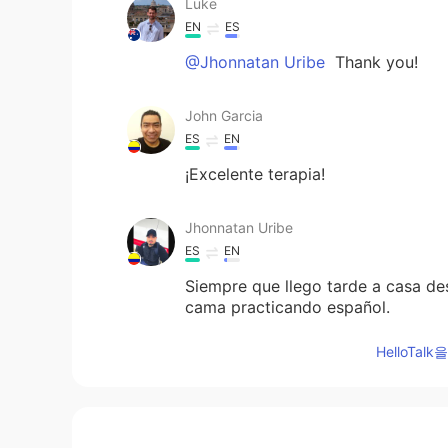
Luke
EN
ES
@Jhonnatan Uribe
Thank you!
John Garcia
ES
EN
¡Excelente terapia!
Jhonnatan Uribe
ES
EN
Siempre que llego tarde a casa des
cama practicando español.
Siempre que llego tarde a
mi
casa
HelloTa
cama practicando español.
Siempre
mejora mi estado de ánim
Así
mejora mi estado de ánimo 🙌