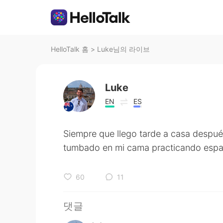
HelloTalk 홈
>
Luke님의 라이브
Luke
EN
ES
Siempre que llego tarde a casa después
tumbado en mi cama practicando españ
60
11
댓글