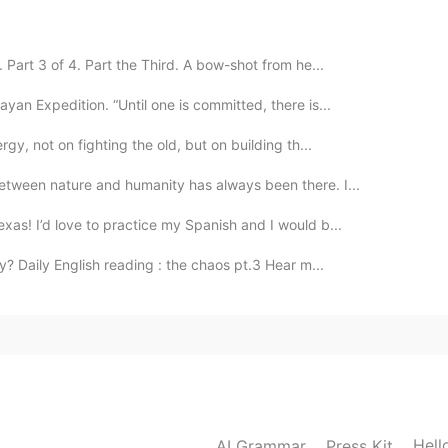
Part 3 of 4. Part the Third. A bow-shot from he...
yan Expedition. “Until one is committed, there is...
rgy, not on fighting the old, but on building th...
etween nature and humanity has always been there. I...
xas! I’d love to practice my Spanish and I would b...
? Daily English reading : the chaos pt.3 Hear m...
Hell
AI Grammar
Press Kit