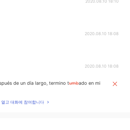
2020.08.10 18:10
2020.08.10 18:08
2020.08.10 18:08
pués de un día largo, termino t
umb
ado en mi
 después de un día largo, termino
acos
tado en mi
lk을 열고 대화에 참여합니다
o 🙌