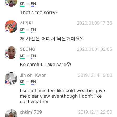
KR
EN
That's too sorry~
신라면
2020.01.09 17:36
KR
EN
저 사진은 어디서 찍은거예요?
SEONG
2020.01.01 02:05
KR
EN
Be careful. Take care😊
Jin oh. Kwon
2019.12.14 19:00
KR
EN
I sometimes feel like cold weather give
me clear view eventhough I don't like
cold weather
chkim1709
2019.12.11 22:50