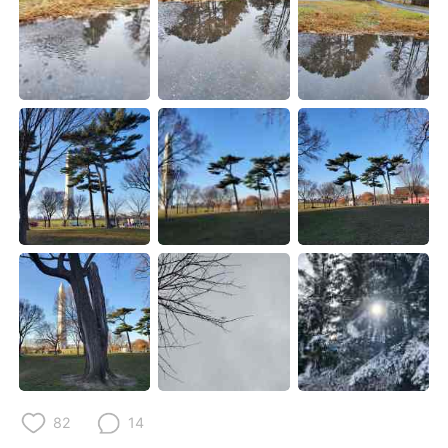
Deutsch
日本語
한국어
ไทย
Indonesia
Italiano
Türkçe
Tiếng Việt
Português
82
14