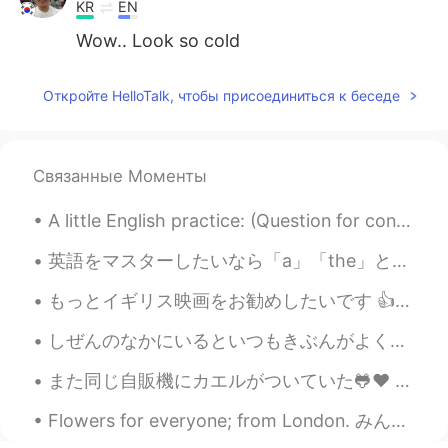
KR
EN
Wow.. Look so cold
半壶老酒
2019.12.10 03:23
Откройте HelloTalk, чтобы присоединиться к беседе
CN
EN
Haven't seen snow for a long time
Связанные Моменты
M.m
2019.12.10 02:49
KR
EN
A little English practice: (Question for conversation: do you have any words or sayings that you ...
@Margo
i didn’t know you was wrong
英語をマスターしたいなら「a」「the」と「〜s」の使い方を学んでください。日本人にとって一番難しい部分だと思います。日本語でそういうことがありませんから。私の英語を教える５年間には出来る人が1...
Margo
2019.12.10 02:47
もっとイギリス映​​画をお勧めしたいです 👍 I would like to recommend more British films. 👍 Mindhorn マインドホーン Waking...
EN
KR
I didn't I would be outside for that
しぜんのなかにいるといつもきぶんがよくなります。 - My mood always improves when I am out in nature. Well, how shall I be...
long but I felt really cold afterwards
また同じ自販機にカエルがついていた🐸♥ 水曜日と同じ2匹かな？ 虫が自販機の光によってくるからカエルにとってはバイキングだね🤔 もっと写真を撮りたかったけど、雨と雷がひどくてそんな暇なか...
and had a huge headache.
I didn't
know
I would be outside for
Flowers for everyone; from London. みんなのための花。ロンドンから。 Happy Valentine's Day. Have fun! 幸せなバレンタイン...
that long but
ended up being that