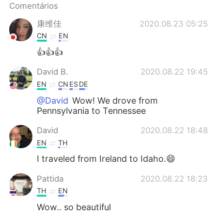
Deutsch
日本語
Comentários
康维佳
2020.08.23 05:25
한국어
Русский
CN
EN
ไทย
Indonesia
👍👍👍
David B.
2020.08.22 19:45
Italiano
Türkçe
EN
CN
ES
DE
Tiếng Việt
@David
Wow! We drove from
Pennsylvania to Tennessee
David
2020.08.22 18:48
EN
TH
I traveled from Ireland to Idaho.😄
Pattida
2020.08.22 18:23
TH
EN
Wow.. so beautiful