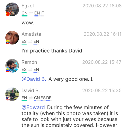
Egzel
2020.08.22 18:08
CN
EN
IT
wow.
Amatista
2020.08.22 16:11
ES
EN
I'm practice thanks David
Ramón
2020.08.22 15:47
ES
EN
@David B.
A very good one..!.
David B.
2020.08.22 15:35
EN
CN
ES
DE
@Edward
During the few minutes of
totality (when this photo was taken) it is
safe to look with just your eyes because
the sun is completely covered. However,