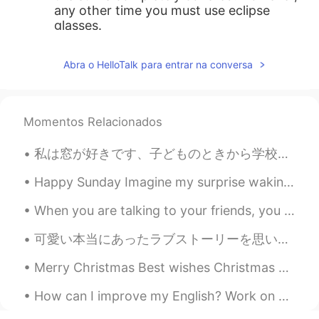
any other time you must use eclipse
glasses.
Dorinka
2020.08.22 15:34
Abra o HelloTalk para entrar na conversa
ES
EN
Wow!!
Momentos Relacionados
Edward
2020.08.22 15:33
CN
EN
私は窓が好きです、子どものときから学校でいつも窓の近くにすわっていました ♡ 旅行のときも窓の近くにすわりたいです、外へみると気持ちがいい( ¨̮ )︎︎♡ でもときどき何かさがしているような気...
watch it with glasses a blind president's
advice
Happy Sunday Imagine my surprise waking up to a sunny morning as I thought we were in for some ra...
When you are talking to your friends, you pretend as though your life has no problems, no worries...
牛乃糖
2020.08.22 15:33
CN
EN
可愛い本当にあったラブストーリーを思い出しました。 私がフランスに住んでいる時、ホストファミリーのお兄さんはスウェーデンで留学していました。あそこでポーランドから来た女性に出逢って、惚れたそう...
so cool
Merry Christmas Best wishes Christmas greetings Happy holidays Merry Xmas Holiday greetings ...
一零居士
2020.08.22 15:33
How can I improve my English? Work on your pronunciation. Even if you have an acceptable grasp of...
CN
EN