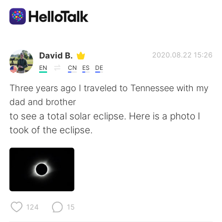
Aplicativo de troca de idioma
David B.
2020.08.22 15:26
EN
CN
ES
DE
AI Grammar Checker
Three years ago I traveled to Tennessee with my
dad and brother
Português
to see a total solar eclipse. Here is a photo I
took of the eclipse.
English
简体中文
繁體中文
Español
العربية
Français
124
15