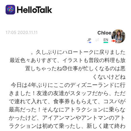
تطبيق تبادل اللغة
Chloe
2020.11.11 17:05
JP
EN
AI Grammar Checker
久しぶりにハロートークに戻りました。
最近色々ありすぎて、イラストも普段の料理も放
العربية
置しちゃったね😓仕事が忙しくなるのは悪
くないけどね
今日は4年ぶりにここのディズニーランドに行
English
简体中文
きました！友達の友達がスタッフだから、ただ
で連れて入れて、食事券ももらえて、コスパが
繁體中文
Español
最高だった！そんなにアトラクションに乗らな
かったけど、アイアンマンやアントマンのアト
Français
Deutsch
ラクションは初めて乗ったし、新しく建て終わ