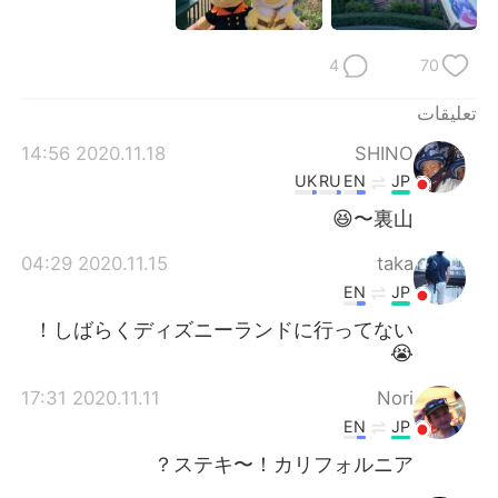
4
70
تعليقات
2020.11.18 14:56
SHINO
UK
RU
EN
JP
裏山〜😆
2020.11.15 04:29
taka
EN
JP
しばらくディズニーランドに行ってない！
😭
2020.11.11 17:31
Nori
EN
JP
ステキ〜！カリフォルニア？