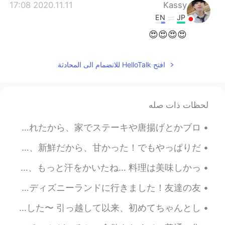
2020.11.11 17:08
Kassy
EN
JP
😍😍😍😍
افتح HelloTalk للانضمام الى المحادثة
لحظات ذات صله
ハロウィンだけど、今日は外に行かなくて、家で過ごしました!何故かと言うと、今日も大好きな人の誕生日だ🎂高いレストランに行くより、手作り料理を食べたいって言われたから、家でステーキや唐揚げとかブロ...
滅多に海産物を食べないけど、今日は魚の居酒屋に行きました〜店員が新鮮な魚を持ってきて、選ばせてくれた！焼きたての魚がふわふわで美味しかった！ホテルもでかいし、新鮮だから、甘かった！でもやっぱりだ...
今日はオシャレなレストランに行くから、ちゃんとメイクしたのに、天気が暑すぎて、数分歩いてもすぐ汗まみれになってしまった… 特にマスクをしないといけないから、もっと汗をかいたね… 料理は美味しかっ...
久しぶりにハロートークに戻りました。 最近色々ありすぎて、イラストも普段の料理も放置しちゃったね😓仕事が忙しくなるのは悪くないけどね 今日は4年ぶりにここのディズニーランドに行きました！友達の友...
楽しかった1日でした！ ゴーゴーカレー食べて、ゲーセンでキャプテンアメリカのフィギュアを簡単に取れて、嬉しかった！（＾∇＾） 夜ご飯またハンバーグを作りました〜 引っ越して以来、初めてちゃんとし...