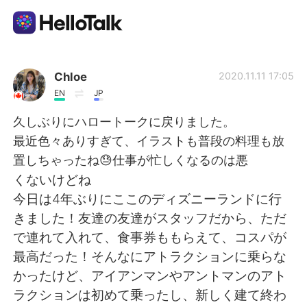
語学交換アプリ
Chloe
2020.11.11 17:05
EN
JP
AI Grammar Checker
久しぶりにハロートークに戻りました。
最近色々ありすぎて、イラストも普段の料理も放
日本語
置しちゃったね😓仕事が忙しくなるのは悪
くないけどね
今日は4年ぶりにここのディズニーランドに行
English
简体中文
きました！友達の友達がスタッフだから、ただ
で連れて入れて、食事券ももらえて、コスパが
繁體中文
Español
最高だった！そんなにアトラクションに乗らな
かったけど、アイアンマンやアントマンのアト
العربية
Français
ラクションは初めて乗ったし、新しく建て終わ