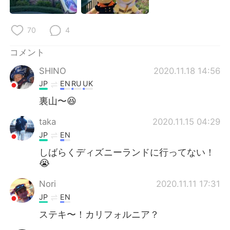
70
4
コメント
SHINO
2020.11.18 14:56
JP
EN
RU
UK
裏山〜😆
taka
2020.11.15 04:29
JP
EN
しばらくディズニーランドに行ってない！
😭
Nori
2020.11.11 17:31
JP
EN
ステキ〜！カリフォルニア？