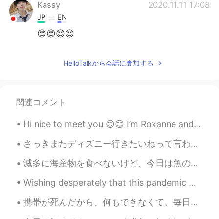
Kassy
2020.11.11 17:08
JP
EN
😍😍😍😍
HelloTalkから会話に参加する
関連コメント
Hi nice to meet you 😊😊 I’m Roxanne and here’s how to pronounce it It’s a nickname and I came acr...
さっきまたディズニー行きたいねって言われたけど、いつまた会えるかどうか全然わからないし、本当に悲しい…仕事が影響されるだけじゃなくて、このウイルスで離れちゃう人もたくさんいるよね😞 遠距離恋愛は...
滅多に海産物を食べないけど、今日は魚の居酒屋に行きました〜店員が新鮮な魚を持ってきて、選ばせてくれた！焼きたての魚がふわふわで美味しかった！ホテルもでかいし、新鮮だから、甘かった！でもやっぱりだ...
Wishing desperately that this pandemic would end so we can hit the road again, but that doesn't m...
携帯が死んだから、何もできなくて、毎日投稿してたイラストもしなかった😫😫 何も順調に行かないから、徹夜して色々考えていて、結局悪夢三つも見た…ストレス溜まりすぎたー！ ストレスを感じる時は、やっ...