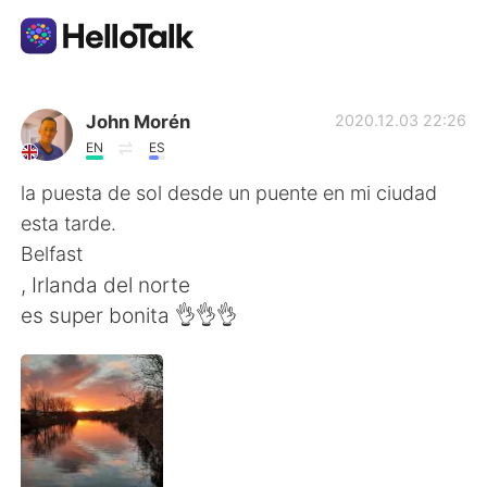
Aplicación de intercambio de idiomas
John Morén
2020.12.03 22:26
EN
ES
AI Grammar Checker
la puesta de sol desde un puente en mi ciudad
esta tarde.
Español
Belfast
, Irlanda del norte
es super bonita 👌👌👌
English
简体中文
繁體中文
العربية
Français
Deutsch