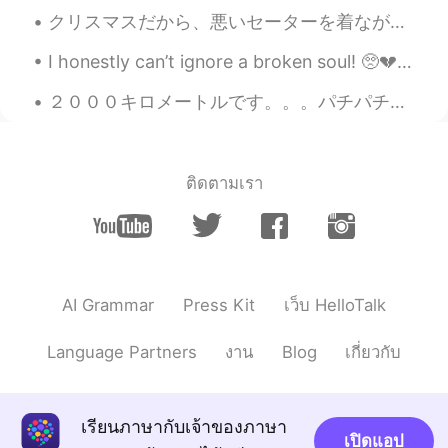
Bella
2021.01.09 03:46
クリスマスだから、悪いセーターを着ながらクリスマスの昼ご飯を作っている。皆さん、メリークリスマス！キレイな一日になっていると良いです。 Im wearing a bad Christmas sw...
KR
EN
I honestly can’t ignore a broken soul! 🥺💔 I’ll heal you as a good friend and make you smile again...
😆😍🥰 sooo cute, lovely two dogs. It
looks like dog-romance haha
２０００キロメートルです。。。パチパチパチ😁 去年の12月に買って、まだ一年もたってないですが、2000キロも走れて嬉しいです。😄 10キロ以内で、ものすごく軽くて、乗りやすいロードバイク...
Beth
2021.01.09 03:44
EN
KR
JP
CN
@David. Lim
I’m happy that my dog
ติดตามเรา
finally has a dog friend. 🤗😌
Beth
2021.01.09 03:40
EN
KR
JP
CN
@Joung이모
It was an instant attraction
AI Grammar
Press Kit
เว็บ HelloTalk
from both of them!!😉👍🥰
Language Partners
งาน
Blog
เกี่ยวกับ
Beth
2021.01.09 03:37
EN
KR
JP
CN
@Thiponnyah
They are a cute couple. 😃
เรียนภาษากับเจ้าของภาษา
เปิดแอป
Thanks for your lovely comments. 💕😘