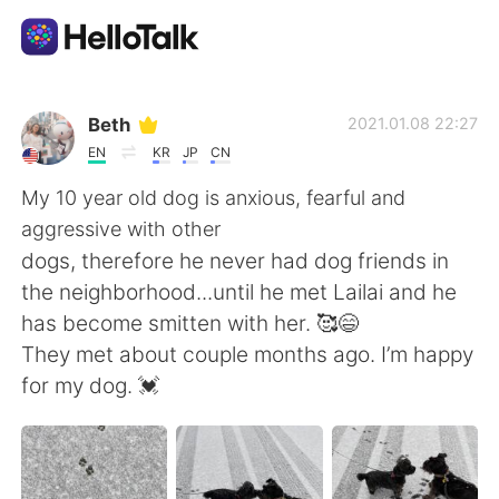
แอปแลกเปลี่ยนทางภาษา
Beth
2021.01.08 22:27
EN
KR
JP
CN
AI Grammar Checker
My 10 year old dog is anxious, fearful and
aggressive with other
ไทย
dogs, therefore he never had dog friends in
the neighborhood...until he met Lailai and he
has become smitten with her. 🥰😄
English
简体中文
They met about couple months ago. I’m happy
for my dog. 💓
繁體中文
Español
العربية
Français