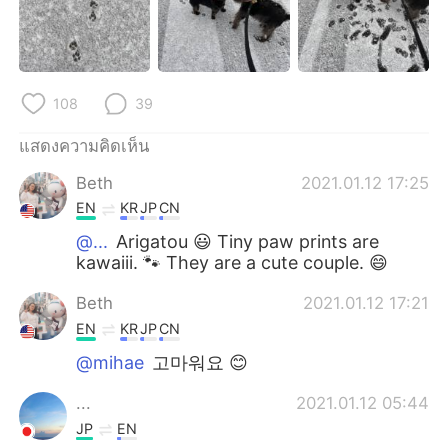
Deutsch
日本語
한국어
Русский
108
39
Indonesia
Italiano
แสดงความคิดเห็น
Türkçe
Tiếng Việt
Beth
2021.01.12 17:25
Português
EN
KR
JP
CN
@...
Arigatou 😃 Tiny paw prints are
kawaiii. 🐾 They are a cute couple. 😄
Beth
2021.01.12 17:21
EN
KR
JP
CN
@mihae
고마워요 😊
...
2021.01.12 05:44
JP
EN