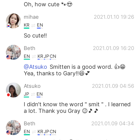
Oh, how cute 🐾😍
mihae
2021.01.10 19:26
KR
EN
So cute!!
Beth
2021.01.09 16:20
EN
KR
JP
CN
@Atsuko
Smitten is a good word. 👍😁
Yea, thanks to Gary!!😆💕
Atsuko
2021.01.09 04:56
JP
EN
I didn't know the word " smit " . I learned
a lot. Thank you Gray 😉🎵🎵
Beth
2021.01.09 04:34
EN
KR
JP
CN