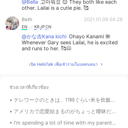
@Bella
고마워요 😊 They both like each
other. Lailai is a cutie pie. 🥰
Beth
2021.01.09 04:28
EN
KR
JP
CN
@かな吉Kana kichi
Ohayo Kanami 🌺
Whenever Gary sees Lailai, he is excited
and runs to her. 🥰😃
Beth
2021.01.09 04:17
เปิด HelloTalk เพื่อเข้าร่วมในบทสนทนา
EN
KR
JP
CN
@Zack Ken
My dog does have a crush on
Lailai. 😆 She is sooo adorable.
ช่วงเวลาที่เกี่ยวข้อง
Beth
2021.01.09 04:15
テレワークのときは、11時ぐらい米を炊飯器で炊き始めて、12時の昼休みに、10分でmarinateしておいたチキンをフライして、食べます。🤤 今日も12時になったら、チキンをフライしようとした...
EN
KR
JP
CN
@Daisuke
Hai 😊 I’m happy for my dog.
アメリカで恋愛始まるのがちょっと曖昧だ。たいてい、誰も告白しない。でも僕は直接に言いたい。僕の気持ちをちゃんと見せたい。昨日好きな人に強くに褒め言葉した。お返事をもらわなかった。今日の会話は普通...
💕
I’m spending a lot of time with my parents at the moment as I only have one month left. On Frida...