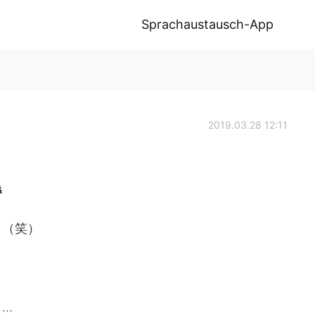
Sprachaustausch-App
2019.03.28 12:11

。（笑）
う…