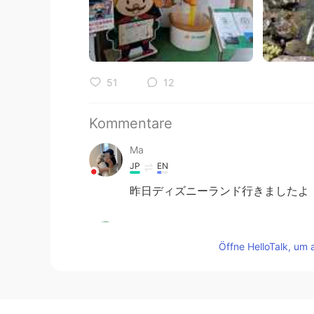
51
12
Kommentare
Ma
JP
EN
昨日ディズニーランド行きましたよ
Masa
JP
EN
Öffne HelloTalk, um 
ディズニーランド！！！日本に帰っ
reko