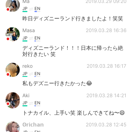
Ma
2019.03.29 09:20
JP
EN
昨日ディズニーランド行きましたよ！笑笑
Masa
2019.03.28 16:36
JP
EN
ディズニーランド！！！日本に帰ったら絶
対行きたい 笑
reko
2019.03.28 16:17
JP
EN
私もデズニー行きたかった😂
Aki
2019.03.28 14:21
JP
EN
トナカイル、上手い笑 楽しんできてね〜😄
𝕆𝕣𝕚𝕔𝕙𝕒𝕟
2019.03.28 12:45