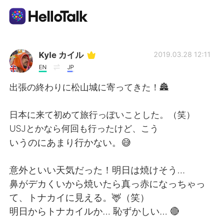
Language Exchange App
Kyle カイル
2019.03.28 12:11
EN
JP
AI Grammar Checker
出張の終わりに松山城に寄ってきた！🏯
English
日本に来て初めて旅行っぽいことした。（笑）
USJとかなら何回も行ったけど、こう
いうのにあまり行かない。😅
简体中文
繁體中文
意外といい天気だった！明日は焼けそう…
Español
العربية
鼻がデカくいから焼いたら真っ赤になっちゃっ
て、トナカイに見える。🦌（笑）
Français
Deutsch
明日からトナカイルか… 恥ずかしい… 🔴