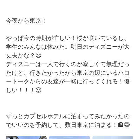
日本語
한국어
Русский
ไทย
今夜から東京！
Indonesia
Italiano
やっぱ今の時期が忙しい！桜が咲いているし、
学生のみんなは休みだ。明日のディズニーが大
Türkçe
Tiếng Việt
丈夫かな？😥
ディズニーは一人で行くのが寂しくて無理だっ
Português
たけど、行きたかったから東京の辺にいるハロ
ートークからの友達が一緒に行ってくれる！優
しい！！！😍
ずっとカプセルホテルに泊まってみたかったの
でいいのを予約して、数日東京に泊まる！🏨😂