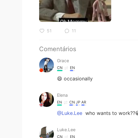
51
11
Comentários
Grace
CN
EN
😄 occasionally
Elena
EN
CN
JP
AR
@Luke.Lee
who wants to work??😁😁
Luke.Lee
CN
EN