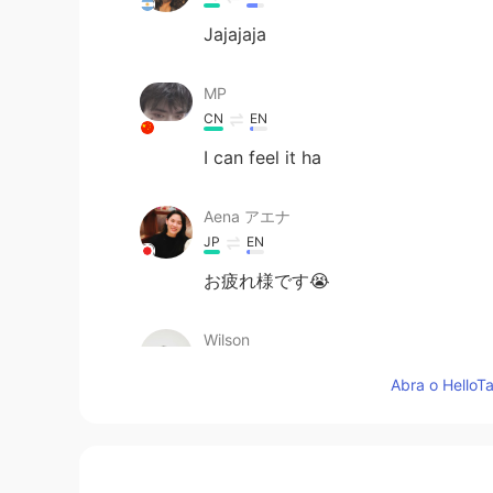
Jajajaja
MP
CN
EN
I can feel it ha
Aena アエナ
JP
EN
お疲れ様です😭
Wilson
ES
EN
Abra o HelloTa
It is happend all the day to me
旁逸斜出
CN
EN