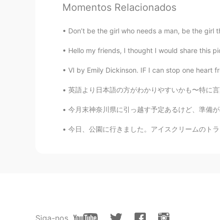
Momentos Relacionados
It's quite ture.
Don’t be the girl who needs a man, be the girl t
Hello my friends, I thought I would share this pi
VI by Emily Dickinson. IF I can stop one heart from
英語より日本語の方がわかりやすいかも〜特に言葉の覚え方。例えば、不便、不幸、不平は不の漢
今月末神奈川県に引っ越す予定あるけど、準備がめんどくさくて、ずっとサボっている 今日は
今日、公園に行きました。アイスクリームのトラックを見ました。次回、お金を持ってきます。
Siga-nos