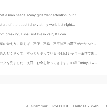
hat a man needs. Many girls want attention, but r...
cture of the beautiful sky at my work last night...
 breaking, I shall not live in vain; If I can...
字がわかったら、言葉の意味もわかりやすくなるかもしれません。でも、英語のInconvenient, mis...
シャワー浴びて郵便局に行こうと思ったら、30分くらいで、休みでボサボサになってきた髭を変な形に剃って遊んで...
‍♂️😄 Today, I went to the park. I saw an ice cream t...
AI Grammar
Press Kit
HelloTalk Web
L