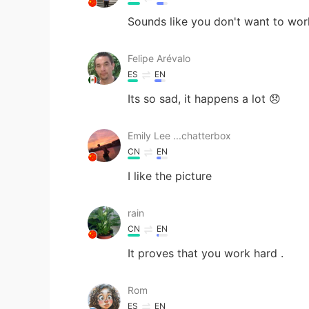
Sounds like you don't want to wor
Felipe Arévalo
ES
EN
Its so sad, it happens a lot 😞
Emily Lee ...chatterbox
CN
EN
I like the picture
rain
CN
EN
It proves that you work hard .
Rom
ES
EN