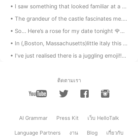
저도 20대까지 사진이 거의없어요. 사진이
I saw something that looked familiar at a distance, but I wasn’t wearing my glasses. So I took a ...
잘안나와서 친구집에있는 제사진까지 찾아
서 몰래 버리고오곤 했거든요. 지금돌아보니
The grandeur of the castle fascinates me. 🏰💜 I visited the Fonthill Castle, the home of American...
너무아쉬워요🤣
So... Here’s a rose for my date tonight 🌹💓 It’s so pretty... eeeep. It’s funny how it’s such a...
lala
2019.07.03 15:45
KR
EN
In (,Boston, Massachusetts)little italy this Monday evening up in the Northern End 😍😍😭was fanta...
글 잘 쓰시네
I've just realised there is a juggling emoji!! 😲 look 👉 🤹‍♂️🤹‍♀️ why do we never use it?! Lmao 😂😂
Sarah
2019.07.03 15:23
KR
EN
ติดตามเรา
공감합니다ㅎㅎ 저도 SNS를 안 한후부터 사
진을 잘 안찍게 되더라고요. 올리비아님 말
씀처럼 정말 찍고 싶은 사진만, 잊고 싶지 않
는 순간 만 찍는 거 갘아요. 좋은 에세이 잘
읽고 갑니다
AI Grammar
Press Kit
เว็บ HelloTalk
Yoon
2019.07.03 15:17
KR
EN
Language Partners
งาน
Blog
เกี่ยวกับ