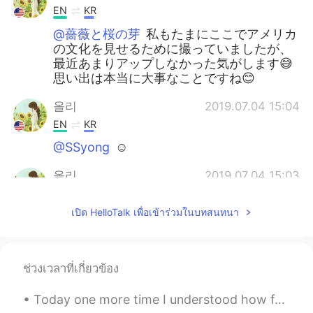
EN
KR
@薔薇と桜の芽
私もたまにここでアメリカ
の文化を見せるために撮っていましたが、
最近あまりアップしなかった気がします😅
思い出は本当に大事なことですね😊
올리
2019.07.04 15:04
EN
KR
@SSyong
☺
올리
2019.07.04 15:03
EN
KR
เปิด HelloTalk เพื่อเข้าร่วมในบทสนทนา
@ちゃ
하긴 저도 사진 찍어도 나중에 잘 되
돌아보진 않지만 제 기억력이 안 좋아서 문
제인 거 같아요 ㅋㅋ 사진이라도 있었으면
ช่วงเวลาที่เกี่ยวข้อง
ヒョンギョン
2019.07.03 16:44
KR
JP
Today one more time I understood how fast the time is, it has been 1year and during this time I f...