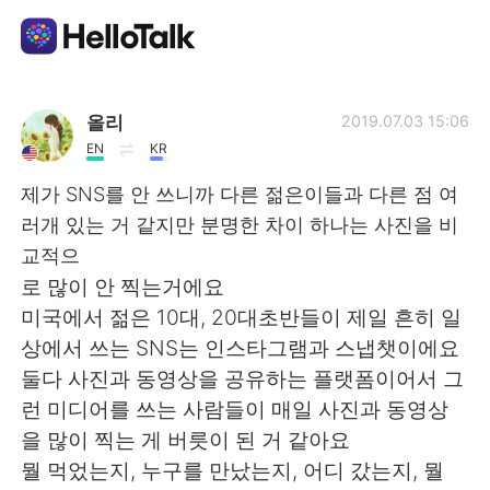
แอปแลกเปลี่ยนทางภาษา
올리
2019.07.03 15:06
EN
KR
AI Grammar Checker
제가 SNS를 안 쓰니까 다른 젊은이들과 다른 점 여
러개 있는 거 같지만 분명한 차이 하나는 사진을 비
ไทย
교적으
로 많이 안 찍는거에요
미국에서 젊은 10대, 20대초반들이 제일 흔히 일
English
简体中文
상에서 쓰는 SNS는 인스타그램과 스냅챗이에요
둘다 사진과 동영상을 공유하는 플랫폼이어서 그
繁體中文
Español
런 미디어를 쓰는 사람들이 매일 사진과 동영상
을 많이 찍는 게 버릇이 된 거 같아요
العربية
Français
뭘 먹었는지, 누구를 만났는지, 어디 갔는지, 뭘