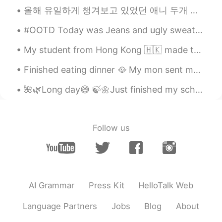
저도 20대까지 사진이 거의없어요. 사진이
올해 유일하게 챙겨보고 있었던 애니 두개 있었는데 (モブサイコ100II & 約束のネバーランド) 지난 주에 둘다 끝나고 2분기에는 특별하게 기대하는 게 없어서 4월이니까 四月は...
잘안나와서 친구집에있는 제사진까지 찾아
서 몰래 버리고오곤 했거든요. 지금돌아보니
#OOTD Today was Jeans and ugly sweater day at work but I wont wear an ugly sweater😂😂 Excuse the ...
너무아쉬워요🤣
My student from Hong Kong 🇭🇰 made this for me.🙋‍♀️🧑‍🏫 🎊🧧🏮我的學生一個小女孩從我這幅畫上畫了出來。 謝謝埃塞爾的漂亮圖畫。🧧🏮🎊
lala
2019.07.03 15:45
KR
EN
Finished eating dinner 🥘 My mon sent me pictures of her teddy bear 🧸 she got it some hair and r...
글 잘 쓰시네
🌺🌿Long day😅 🍃🌼Just finished my school work drank a lot of water. I’m feeling tired now. Time for...
Sarah
2019.07.03 15:23
KR
EN
Follow us
공감합니다ㅎㅎ 저도 SNS를 안 한후부터 사
진을 잘 안찍게 되더라고요. 올리비아님 말
씀처럼 정말 찍고 싶은 사진만, 잊고 싶지 않
는 순간 만 찍는 거 갘아요. 좋은 에세이 잘
읽고 갑니다
AI Grammar
Press Kit
HelloTalk Web
Yoon
2019.07.03 15:17
Language Partners
Jobs
Blog
About
KR
EN