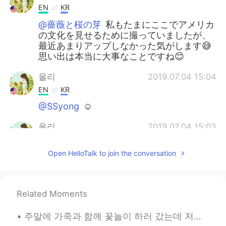
EN
KR
@薔薇と桜の芽
私もたまにここでアメリカ
の文化を見せるために撮っていましたが、
最近あまりアップしなかった気がします😅
思い出は本当に大事なことですね😊
올리
2019.07.04 15:04
EN
KR
@SSyong
☺
올리
2019.07.04 15:03
EN
KR
Open HelloTalk to join the conversation
@ちゃ
하긴 저도 사진 찍어도 나중에 잘 되
돌아보진 않지만 제 기억력이 안 좋아서 문
제인 거 같아요 ㅋㅋ 사진이라도 있었으면
Related Moments
ヒョンギョン
2019.07.03 16:44
KR
JP
주말에 가족과 함께 꽃놀이 하러 갔는데 저는 벚꽃의 아름다움에 매혹되고 눈을 뗄 수가 없어서 (꽃놀이 한지 너무 오래 되가지고 얼마나 아름다운지 잊고 있었어요 ㅠㅠ) 식구들은...