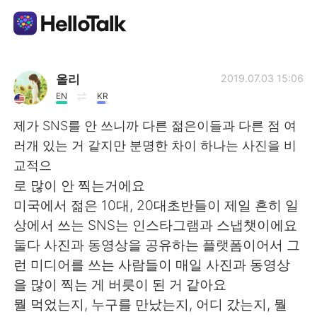
Language Exchange App
올리
2019.07.03 15:06
EN
KR
AI Grammar Checker
제가 SNS를 안 쓰니까 다른 젊은이들과 다른 점 여
러개 있는 거 같지만 분명한 차이 하나는 사진을 비
English
교적으
로 많이 안 찍는거에요
미국에서 젊은 10대, 20대초반들이 제일 흔히 일
简体中文
繁體中文
상에서 쓰는 SNS는 인스타그램과 스냅챗이에요
둘다 사진과 동영상을 공유하는 플랫폼이어서 그
Español
العربية
런 미디어를 쓰는 사람들이 매일 사진과 동영상
을 많이 찍는 게 버릇이 된 거 같아요
Français
Deutsch
뭘 먹었는지, 누구를 만났는지, 어디 갔는지, 뭘