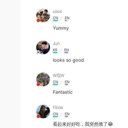
coco
CN
EN
Yummy
Jun
KR
EN
looks so good
W琨W
CN
EN
Fantastic
Fiona
CN
EN
看起来好好吃，我突然饿了😂