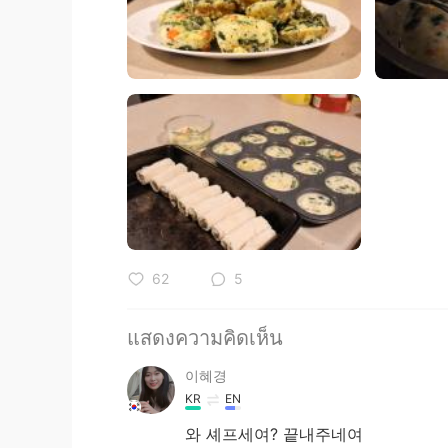
62
5
แสดงความคิดเห็น
이혜경
KR
EN
와 셰프세여? 끝내주네여