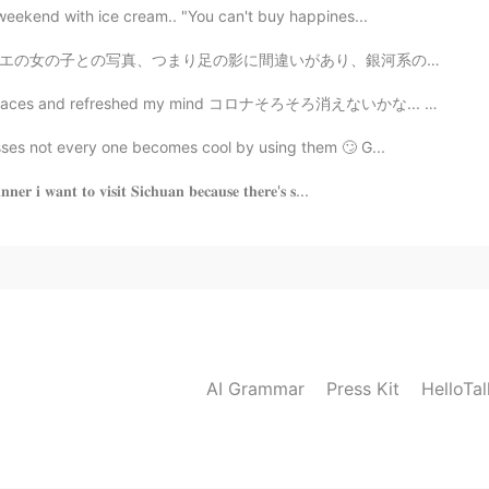
 weekend with ice cream.. "You can't buy happines...
、銀河系の写真を3回繰り返しました 😂😂 ...しかし、私のイメージにはかなり満足しています.. うまく...
d places and refreshed my mind コロナそろそろ消えないかな... 4枚目は大...
sses not every one becomes cool by using them 🙄 G...
𝐧𝐧𝐞𝐫 𝐢 𝐰𝐚𝐧𝐭 𝐭𝐨 𝐯𝐢𝐬𝐢𝐭 𝐒𝐢𝐜𝐡𝐮𝐚𝐧 𝐛𝐞𝐜𝐚𝐮𝐬𝐞 𝐭𝐡𝐞𝐫𝐞'𝐬 𝐬...
AI Grammar
Press Kit
HelloTa