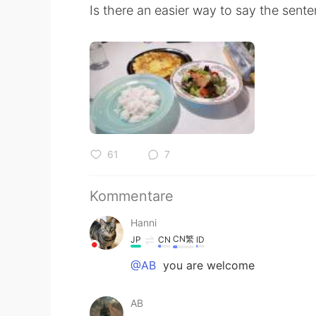
Is there an easier way to say the sent
61
7
Kommentare
Hanni
CN繁
JP
CN
ID
@AB
you are welcome
AB