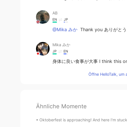
AB
EN
JP
@Mika みか
Thank you ありがとう 
Mika みか
JP
EN
身体に良い食事が大事 I think this one 
Öffne HelloTalk, um 
Ähnliche Momente
Oktoberfest is approaching! And here I'm stuck 