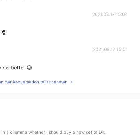
2021.08.17 15:04
🤓
2021.08.17 15:01
is better 😉
an der Konversation teilzunehmen
in a dilemma whether I should buy a new set of Dir...