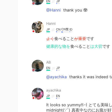
EN
JP
@Hanni
thank you 🤓
Hanni
CN繁
JP
CN
ID
よく
食べること
が重要
です
健康的な物を
食べること
は大切
です
AB
EN
JP
@ayachika
thanks it was indeed t
ayachika
JP
EN
It looks so yummy!!:-) とても美味しそ
midnight(∵`) 真夜中なのにお腹が