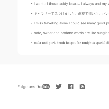
I want all these teddy bears.. I always end my
ギャラリーで見つけました。高校で描いた。バレエの女の子との写真、つまり足の影に間違いがあり
I miss travelling alone I could see many goo
rude, swear and profane words are like sungla
𝐦𝐚𝐥𝐚 𝐚𝐧𝐝 𝐩𝐨𝐫𝐤 𝐛𝐫𝐨𝐭𝐡 𝐡𝐨𝐭𝐩𝐨𝐭 𝐟𝐨𝐫 𝐭𝐨𝐧𝐢𝐠𝐡𝐭'𝐬 𝐬𝐩𝐞𝐜𝐢𝐚𝐥 𝐝𝐢
Folge uns