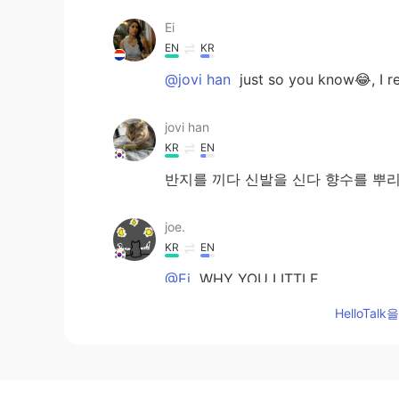
Ei
EN
KR
@jovi han
just so you know😂, I re
jovi han
KR
EN
반지를 끼다 신발을 신다 향수를 뿌리다 wear
joe.
KR
EN
@Ei
WHY YOU LITTLE
HelloTa
Ei
EN
KR
@joe.
Yeah can't count on you fo