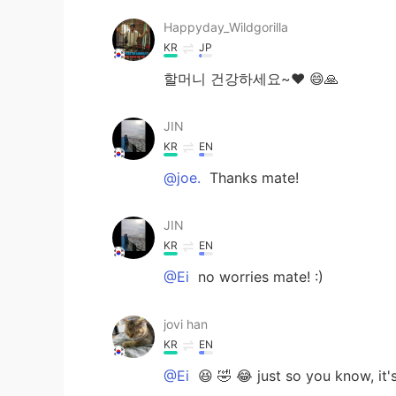
Happyday_Wildgorilla
KR
JP
할머니 건강하세요~♥ 😄🙏
JIN
KR
EN
@joe.
Thanks mate!
JIN
KR
EN
@Ei
no worries mate! :)
jovi han
KR
EN
@Ei
😆 🤣 😂 just so you know, it'