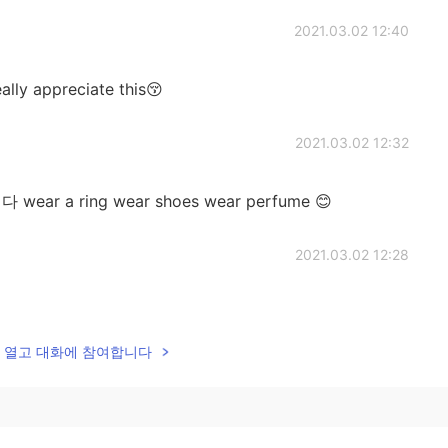
2021.03.02 12:40
ally appreciate this😚
2021.03.02 12:32
 a ring wear shoes wear perfume 😊
2021.03.02 12:28
lk을 열고 대화에 참여합니다
2021.03.02 12:28
r that❤