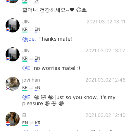
할머니 건강하세요~♥ 😄🙏
JIN
2021.03.02 13:11
KR
EN
@joe.
Thanks mate!
JIN
2021.03.02 13:07
KR
EN
@Ei
no worries mate! :)
jovi han
2021.03.02 12:46
KR
EN
@Ei
😆 🤣 😂 just so you know, it's my
pleasure 😆 🤣 😂
Ei
2021.03.02 12:40
EN
KR