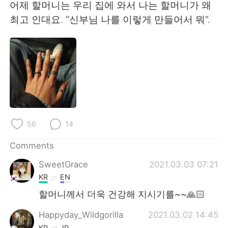
日本語
한국어
어제 할머니는 우리 집에 와서 나는 할머니가 왜
최고 인대요. "신부님 나를 이렇게 만들어서 뭐".
Русский
ไทย
Indonesia
Italiano
Türkçe
Tiếng Việt
Português
56
14
Comments
SweetGrace
2021.03.03 07:21
KR
EN
할머니께서 더욱 건강해 지시기를~~🙏🏻
Happyday_Wildgorilla
2021.03.02 14:45
KR
JP