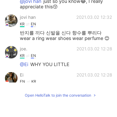
@jovi han
just so you know😂, I really
appreciate this😚
jovi han
2021.03.02 12:32
KR
EN
반지를 끼다 신발을 신다 향수를 뿌리다
wear a ring wear shoes wear perfume 😊
joe.
2021.03.02 12:28
KR
EN
@Ei
WHY YOU LITTLE
Ei
2021.03.02 12:28
EN
KR
@joe.
Yeah can't count on you for that❤
Open HelloTalk to join the conversation
joe.
2021.03.02 12:27
KR
EN
@JIN
You are lucky you have lad like