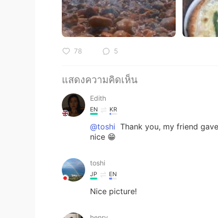
78
5
แสดงความคิดเห็น
Edith
EN
KR
@toshi
Thank you, my friend gave m
nice 😁
toshi
JP
EN
Nice picture!
henry