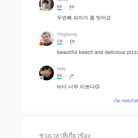
KR
EN
두번째 피자가 좀 탓어요
Yingloong
CN
EN
beautiful beach and delicious pizz
Holy
KR
JP
바다 너무 이쁘다😥
เปิด HelloTa
ช่วงเวลาที่เกี่ยวข้อง