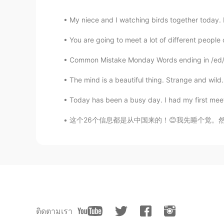
My niece and I watching birds together today. E
You are going to meet a lot of different people
Common Mistake Monday Words ending in /ed/ 
The mind is a beautiful thing. Strange and wild
Today has been a busy day. I had my first meeti
这个26个信息都是从中国来的！😊我先睡个觉。然后回你们，好吗？我非常希望我们能成为网友
ติดตามเรา