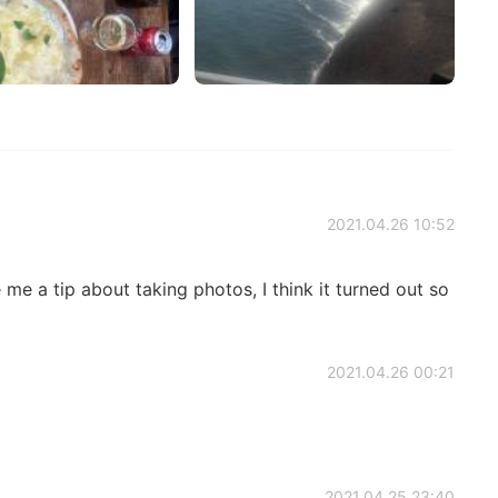
2021.04.26 10:52
e a tip about taking photos, I think it turned out so
2021.04.26 00:21
2021.04.25 23:40