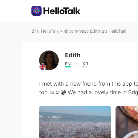
บ้าน HelloTalk
>
ช่วงเวลาของ Edith บน HelloTalk
Edith
EN
KR
I met with a new friend from this app t
too ☺️☺️😁 We had a lovely time in Bri