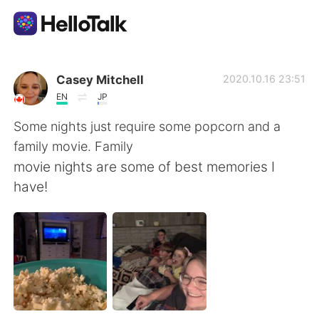
Language Exchange App
Casey Mitchell
2020.10.16 23:51
EN
JP
AI Grammar Checker
Some nights just require some popcorn and a
family movie. Family
English
movie nights are some of best memories I
have!
简体中文
繁體中文
Español
العربية
Français
Deutsch