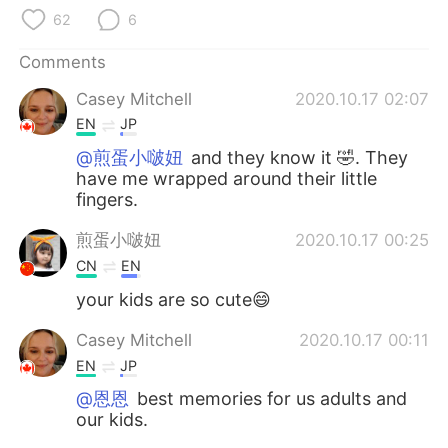
日本語
한국어
62
6
Русский
ไทย
Comments
Casey Mitchell
2020.10.17 02:07
Indonesia
Italiano
EN
JP
Türkçe
Tiếng Việt
@煎蛋小啵妞
and they know it 🤣. They
have me wrapped around their little
fingers.
Português
煎蛋小啵妞
2020.10.17 00:25
CN
EN
your kids are so cute😄
Casey Mitchell
2020.10.17 00:11
EN
JP
@恩恩
best memories for us adults and
our kids.