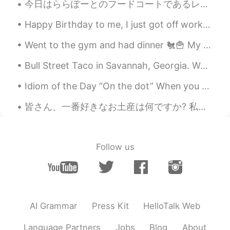
今日はららぽーとのフードコートであるレストラン、玉（ぎょく）で召し上がりました。写真はぎょくの特製ラーメンで、肉と太い麺がたっぷりでした。ららぽーとに行く前に、そこで小さなスナックを食べようと思...
Happy Birthday to me, I just got off work. Cheers to another year! I'm sad...I don't wanna get o...
Went to the gym and had dinner 🐔🍟 My cat 🐈‍⬛ been sleeping all day 😮‍💨 My dog just got a haircu...
Bull Street Taco in Savannah, Georgia. West Coast inspired tacos, burritos, and salads with a gre...
Idiom of the Day “On the dot” When you need to arrive at a destination at a precise time, we wi...
皆さん、一番好きなお土産は何ですか? 私は、旅行するとき、その市の「Hard Rock Cafe」に行って、ギターピンを買います! 🎸 世界中に集めることが好きです! 🌍 私は、既にたくさんピ...
Follow us
AI Grammar
Press Kit
HelloTalk Web
Language Partners
Jobs
Blog
About