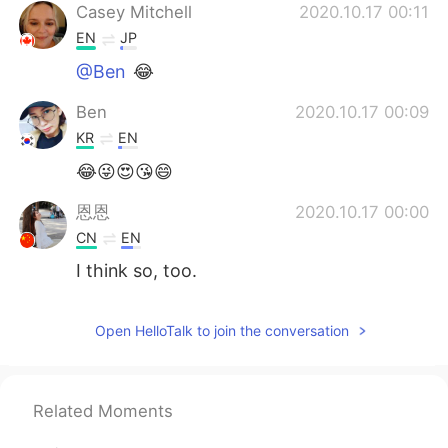
Casey Mitchell
2020.10.17 00:11
EN
JP
@Ben
😂
Ben
2020.10.17 00:09
KR
EN
😂😜😍😘😄
恩恩
2020.10.17 00:00
CN
EN
I think so, too.
Open HelloTalk to join the conversation
Related Moments