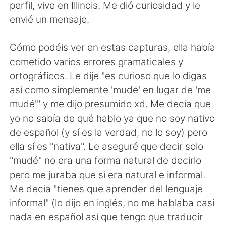
日本語
한국어
perfil, vive en Illinois. Me dió curiosidad y le
envié un mensaje.
Русский
ไทย
Cómo podéis ver en estas capturas, ella había
Indonesia
Italiano
cometido varios errores gramaticales y
ortográficos. Le dije "es curioso que lo digas
Türkçe
Tiếng Việt
así como simplemente 'mudé' en lugar de 'me
mudé'" y me dijo presumido xd. Me decía que
Português
yo no sabía de qué hablo ya que no soy nativo
de español (y sí es la verdad, no lo soy) pero
ella sí es "nativa". Le aseguré que decir solo
"mudé" no era una forma natural de decirlo
pero me juraba que sí era natural e informal.
Me decía "tienes que aprender del lenguaje
informal" (lo dijo en inglés, no me hablaba casi
nada en español así que tengo que traducir