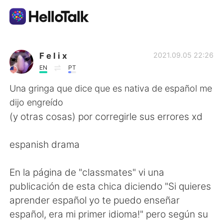
Language Exchange App
F e l i x
2021.09.05 22:26
EN
PT
AI Grammar Checker
Una gringa que dice que es nativa de español me
dijo engreído
English
(y otras cosas) por corregirle sus errores xd
espanish drama
简体中文
繁體中文
En la página de "classmates" vi una
Español
العربية
publicación de esta chica diciendo "Si quieres
aprender español yo te puedo enseñar
Français
Deutsch
español, era mi primer idioma!" pero según su