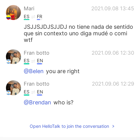
Mari
2021.09.08 13:45
ES
FR
JSJJSJDJSJJDJ no tiene nada de sentido
que sin contexto uno diga mudé o comi
wtf
Fran botto
2021.09.06 12:30
ES
EN
@Belen
you are right
Fran botto
2021.09.06 12:29
ES
EN
@Brendan
who is?
Kevin
2021.09.06 05:18
ES
EN
Open HelloTalk to join the conversation
@Fran botto
concuerdo con el
desconocido