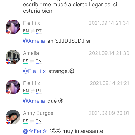
escribir me mudé a cierto llegar así si
estaría bien
F e l i x
2021.09.14 21:34
EN
PT
@Amelia
ah SJJDJSJDJ sí
Amelia
2021.09.14 21:30
ES
EN
@F e l i x
strange.😅
F e l i x
2021.09.14 21:21
EN
PT
@Amelia
qué 🤨
Anny Burgos
2021.09.09 20:01
ES
EN
@☆Fer☆
🤣🤣 muy interesante