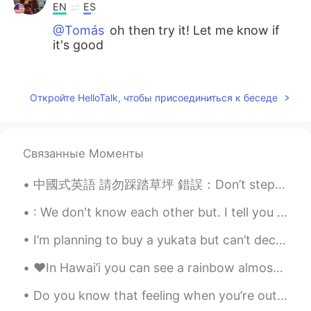
EN
ES
@Tomás
oh then try it! Let me know if
it's good
Tomás
2021.02.28 00:02
ES
EN
Откройте HelloTalk, чтобы присоединиться к беседе
@rio
yes it's popular and there are some
restaurants where you can get them.
Связанные Моменты
rio
2021.02.27 23:58
EN
ES
中國式英語 請勿踩踏草坪 錯誤：Don’t step on the grass. 正確：Keep off the grass. 這是比較常見的用詞不當，也就是屬於英漢的邏輯思維不同，如果要表達地...
@Tomás
is it popular in Argentina?
: We don't know each other but. I tell you that your smile is beautiful and your soul is beautifu...
rio
2021.02.27 23:57
I’m planning to buy a yukata but can’t decide because they’re all too beautiful、、Which one would ...
EN
ES
@AnelisZenderelle
está comenzando a
❤️In Hawai’i you can see a rainbow almost everyday! It’s such a beautiful 😍 thing and one that I ...
ser popular aquí. Quería probar pero el
Do you know that feeling when you’re out in nature at 5 or 6am and everything’s still quiet and t...
restaurante que lo vende está lejos