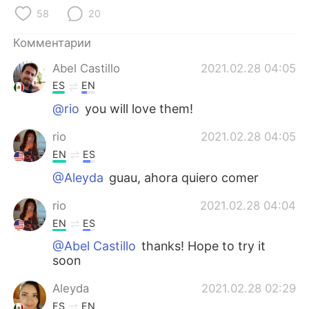
Deutsch
日本語
58
20
한국어
ไทย
Комментарии
Abel Castillo
2021.02.28 04:05
Indonesia
Italiano
ES
EN
Türkçe
Tiếng Việt
@rio
you will love them!
rio
2021.02.28 04:05
Português
EN
ES
@Aleyda
guau, ahora quiero comer
rio
2021.02.28 04:04
EN
ES
@Abel Castillo
thanks! Hope to try it
soon
Aleyda
2021.02.28 02:29
ES
EN