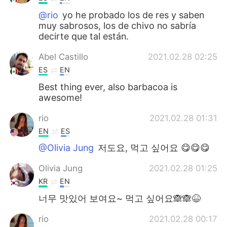
@rio
yo he probado los de res y saben
muy sabrosos, los de chivo no sabría
decirte que tal están.
Abel Castillo
2021.02.28 02:25
ES
EN
Best thing ever, also barbacoa is
awesome!
rio
2021.02.28 01:31
EN
ES
@Olivia Jung
저도요, 먹고 싶어요 😋😋😋
Olivia Jung
2021.02.28 01:25
KR
EN
너무 맛있어 보여요~ 먹고 싶어요🙈🙈😆
rio
2021.02.28 00:17