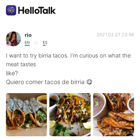
Приложение для Языкового Обмена
rio
2021.02.27 23:48
EN
ES
AI Grammar Checker
I want to try birria tacos. I'm curious on what the
meat tastes
Русский
like?
Quiero comer tacos de birria 😋
English
简体中文
繁體中文
Español
العربية
Français