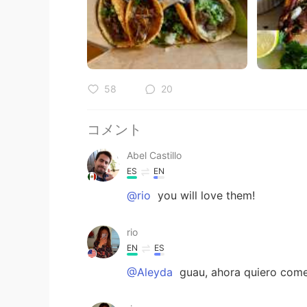
58
20
コメント
Abel Castillo
ES
EN
@rio
you will love them!
rio
EN
ES
@Aleyda
guau, ahora quiero com