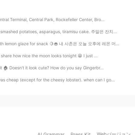
2021.02.27 23:57
al Terminal, Central Park, Rockefeller Center, Bro...
o a ser popular aquí. Quería probar pero el
s
s, smashed potatoes, asparagus, tiramisu cake. 주말은 잔치...
 lemon glaze for snack 🍋🧁 내 사촌은 오늘 오후에 레몬 머핀을 구웠어요. ...
2021.02.27 23:55
 share how nice the moon looks tonight 😁 I just ...
ate one .
it 🏠 Doesn't it look cute? How do you say Gingerbr...
s cheap (except for the cheesy lobster). when can I go...
2021.02.27 23:53
r cierto. La carne es algo que le llamamos"res"
uey. 😊
2021.02.27 23:53
Webバージョン
AI Grammar
Press Kit