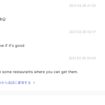
2021.02.28 01:25
😆
2021.02.28 00:17
ow if it's good
2021.02.28 00:02
re some restaurants where you can get them.
Talkから会話に参加する
2021.02.27 23:58
?