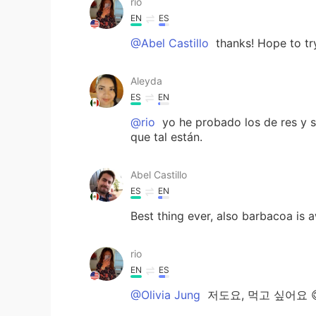
rio
EN
ES
@Abel Castillo
thanks! Hope to tr
Aleyda
ES
EN
@rio
yo he probado los de res y s
que tal están.
Abel Castillo
ES
EN
Best thing ever, also barbacoa is
rio
EN
ES
@Olivia Jung
저도요, 먹고 싶어요 😋