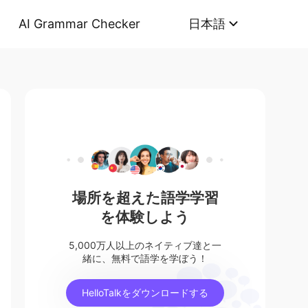
AI Grammar Checker
日本語
場所を超えた語学学習
を体験しよう
5,000万人以上のネイティブ達と一
緒に、無料で語学を学ぼう！
HelloTalkをダウンロードする