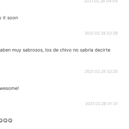
2021.02.28 04:04
y it soon
2021.02.28 02:29
aben muy sabrosos, los de chivo no sabría decirte
2021.02.28 02:25
 awesome!
2021.02.28 01:31
😋😋