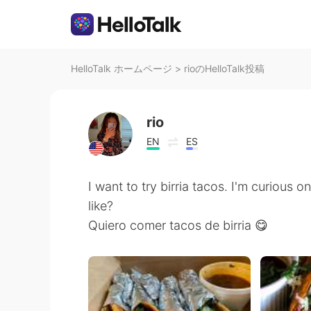
HelloTalk ホームページ
>
rioのHelloTalk投稿
rio
EN
ES
I want to try birria tacos. I'm curious 
like?
Quiero comer tacos de birria 😋