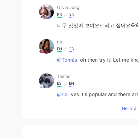
Olivia Jung
KR
EN
너무 맛있어 보여요~ 먹고 싶어요🙈
rio
EN
ES
@Tomás
oh then try it! Let me kn
Tomás
ES
EN
@rio
yes it's popular and there a
Hello
rio
EN
ES
@Tomás
is it popular in Argentina