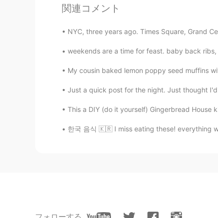
関連コメント
rio
EN
ES
NYC, three years ago. Times Square, Grand Centr
@AnelisZenderelle
está comenzand
restaurante que lo vende está lejo
weekends are a time for feast. baby back rib
My cousin baked lemon poppy seed muffins with
Tomás
ES
EN
Just a quick post for the night. Just thought I'd
Me too i wanna taste them i never 
This a DIY (do it yourself) Gingerbread House k
한국 음식 🇰🇷 I miss eating these! everything wa
AnelisZenderelle
ES
EN
@rio
Sí, es mexicano. Muy rico, po
generalmente viene de la vaca o b
manny
ES
EN
フォローする