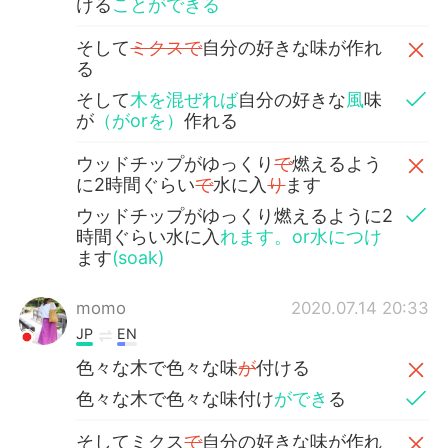
ける
ことができる
そして
ミクスで
自分の好きな味が作れ
る
そして
木を混ぜれば
自分の好きな
風
味
が
（がorを）
作れる
ウッドチップがゆっくり
で
燃えるよう
に2時間ぐらい
で
水に入
り
ます
ウッドチップがゆっくり燃えるように2
時間ぐらい水に入
れます。or水につけ
ます
(soak)
momo
2020.07.14 20:33
JP
EN
色々な木で色々な味
が
付ける
色々な木で色々な味付け
ができ
る
そしてミクス
で
自分の好きな味が作れ