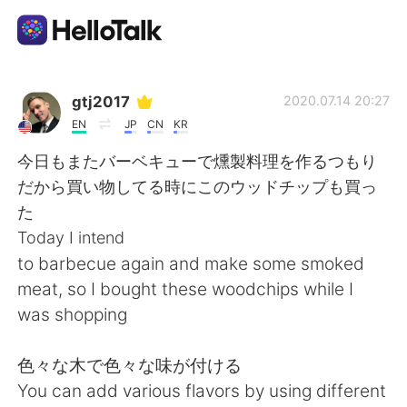
Aplikasi Pertukaran Bahasa
gtj2017
2020.07.14 20:27
EN
JP
CN
KR
AI Grammar Checker
今日もまたバーベキューで燻製料理を作るつもり
だから買い物してる時にこのウッドチップも買っ
Indonesia
た
Today I intend
to barbecue again and make some smoked
English
简体中文
meat, so I bought these woodchips while I
was shopping
繁體中文
Español
色々な木で色々な味が付ける
العربية
Français
You can add various flavors by using different