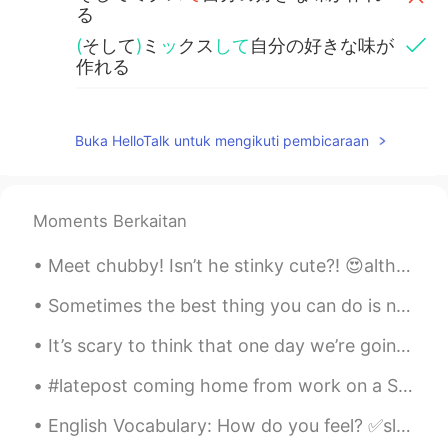
る
(
そして
)
ミ
ッ
クス
して
自分の好きな味が
作れる
ウッドチップがゆっくりで燃えるよう
に2時間ぐらい
で
水
に
入
り
ます
Buka HelloTalk untuk mengikuti pembicaraan
ウッドチップがゆっくりで燃えるよう
に2時間ぐらい水
を
入
れ
ます
Moments Berkaitan
Meet chubby! Isn’t he stinky cute?! 😍although fatty T is a bit on a jelly side 😂 thanks for makin...
Sometimes the best thing you can do is not think, not wonder, not imagine and not obsess! Jus...
It’s scary to think that one day we’re going to have to live without our mother or father or brot...
#latepost coming home from work on a Saturday with nothing to do, i was listening to LOVE YOURSEL...
English Vocabulary: How do you feel? ✅sleepy ✅excited ✅bored ✅shy ✅jealous ✅scared ✅upset ✅exh...