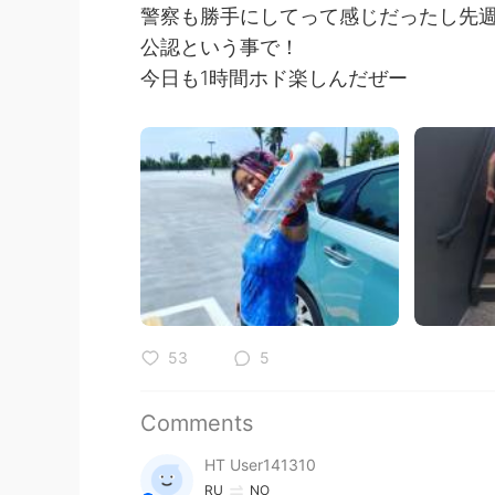
警察も勝手にしてって感じだったし先週
公認という事で！
今日も1時間ホド楽しんだぜー
53
5
Comments
HT User141310
RU
NO