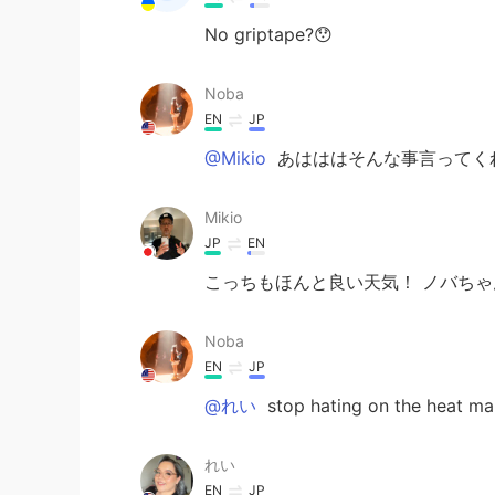
No griptape?😯
Noba
EN
JP
@Mikio
あはははそんな事言ってく
Mikio
JP
EN
こっちもほんと良い天気！ ノバちゃ
Noba
EN
JP
@れい
stop hating on the heat m
れい
EN
JP