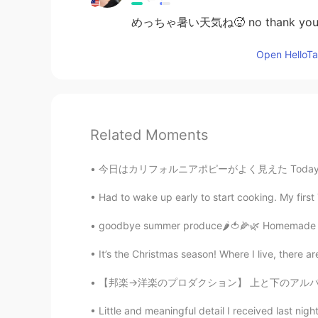
めっちゃ暑い天気ね🥵 no thank yo
Open HelloTal
Related Moments
今日はカリフォルニアポピーがよく見えた Today I could see many 
Had to wake up early to start cooking. My first
goodbye summer produce🌶🍅🌽🌿 Homemade toma
It’s the Christmas season! Where I live, there a
【邦楽→洋楽のプロダクション】 上と下のアルバムの関係性はサンプルです。 邦楽を切り
Little and meaningful detail I received last nigh