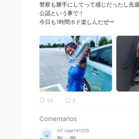
警察も勝手にしてって感じだったし先週
公認という事で！
今日も1時間ホド楽しんだぜー
53
5
Comentarios
HT User141310
RU
NO