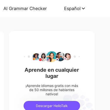
AI Grammar Checker
Español
Aprende en cualquier
lugar
¡Aprende idiomas gratis con más
de 50 millones de hablantes
nativos!
Descargar HelloTalk