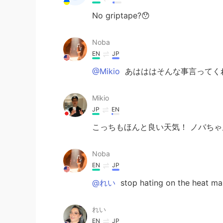
No griptape?😯
Noba
EN
JP
@Mikio
あはははそんな事言ってく
Mikio
JP
EN
こっちもほんと良い天気！ ノバちゃ
Noba
EN
JP
@れい
stop hating on the heat m
れい
EN
JP