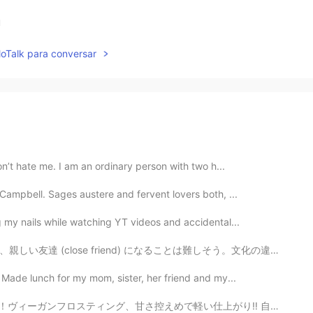
u
lloTalk para conversar
Don’t hate me. I am an ordinary person with two h...
Campbell. Sages austere and fervent lovers both, ...
g my nails while watching YT videos and accidental...
になることは難しそう。文化の違いがあって、言語の違いがあって、いろんなそういうことがあるし。でも特にそうい...
 Made lunch for my mom, sister, her friend and my...
さ控えめで軽い仕上がり‼︎ 自分のレシピに大満足している。 組み立て前にすべてを冷蔵します‼︎🧁 I’m...