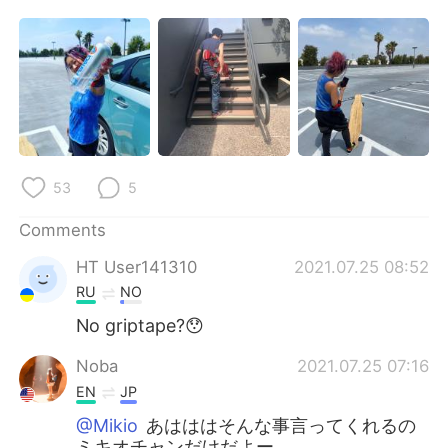
日本語
한국어
Русский
ไทย
Indonesia
Italiano
Türkçe
Tiếng Việt
53
5
Português
Comments
HT User141310
2021.07.25 08:52
RU
NO
No griptape?😯
Noba
2021.07.25 07:16
EN
JP
@Mikio
あはははそんな事言ってくれるの
ミキオチャンだけだよー