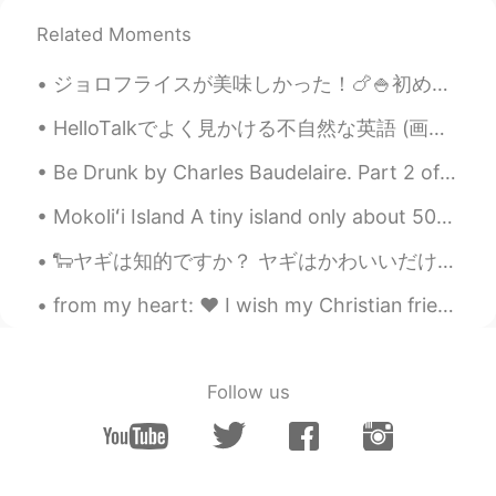
Related Moments
ジョロフライスが美味しかった！🍗🍚初めて！ 味はクミン風だった。チキンはパリパリだったから、美味しかった！はトマト🍅 と一緒に炊きたった。 It was my first time havi...
HelloTalkでよく見かける不自然な英語 (画像や文章の内容について聞く時の) What do you mean?❌🙅 ----------------------------------...
Be Drunk by Charles Baudelaire. Part 2 of 2. And if sometimes, on the steps of a palace or th...
Mokoliʻi Island A tiny island only about 500 yards away from land, but accessible only by small b...
🐑ヤギは知的ですか？ ヤギはかわいいだけでなく、ややコミカルなだけでなく、驚くべきことに、インテリジェントで新しい研究の発見です。 ヤギは有蹄動物と呼ばれる哺乳類の多様なグループのメンバーで...
from my heart: ❤️ I wish my Christian friends & their families a merry and joyful Christmas 🎄 ❤️...
Follow us