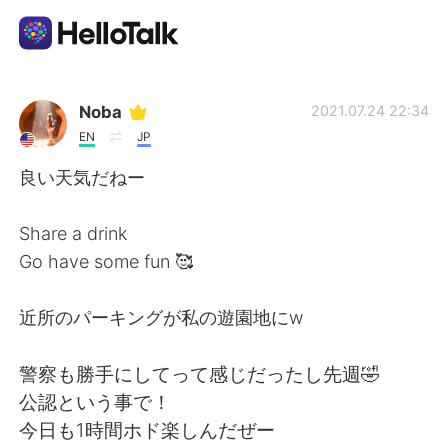
Language Exchange App
Noba
2021.07.24 22:34
EN
JP
AI Grammar Checker
良い天気だねー
English
Share a drink
Go have some fun 🥰
简体中文
繁體中文
近所のパーキングが私の遊園地にw
Español
العربية
警察も勝手にしてって感じだったし先週🤣
公認という事で！
Français
Deutsch
今日も1時間ホド楽しんだぜー