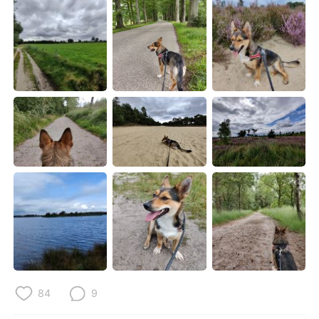
日本語
한국어
Русский
ไทย
Indonesia
Italiano
Türkçe
Tiếng Việt
Português
84
9