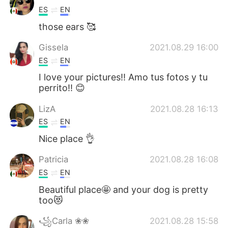
ES
EN
those ears 🥰
Gissela
2021.08.29 16:00
ES
EN
I love your pictures!! Amo tus fotos y tu
perrito!! 😊
LizA
2021.08.28 16:13
ES
EN
Nice place 👌
Patricia
2021.08.28 16:08
ES
EN
Beautiful place🤩 and your dog is pretty
too😻
꧁Carla ❀❀
2021.08.28 15:58