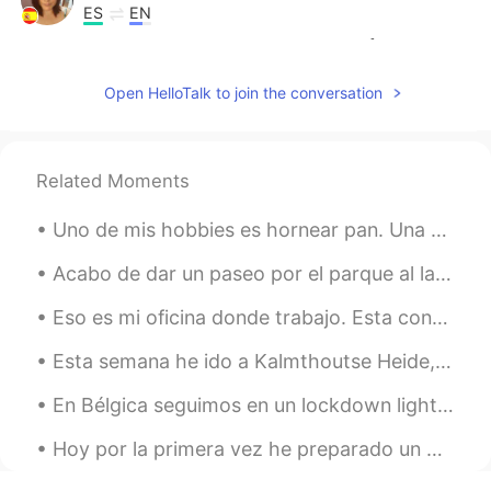
ES
EN
Good plans and good pics !!!☺👍🌹
Open HelloTalk to join the conversation
Related Moments
Uno de mis hobbies es hornear pan. Una o dos veces por la semana preparo un pan. Y siempre trato ...
Acabo de dar un paseo por el parque al lado de mi piso. Aunque el parque es bastante pequeño y ce...
Eso es mi oficina donde trabajo. Esta construido con mucho cristal y cuando hay nubes se reflejan...
Esta semana he ido a Kalmthoutse Heide, es una reserva natural por la frontera de Bélgica y Holan...
En Bélgica seguimos en un lockdown light. Los bares, gimnasios, restaurantes, cinemas siguen cerr...
Hoy por la primera vez he preparado un pan leche cortada y bicarbonato de sodio en lugar de levad...