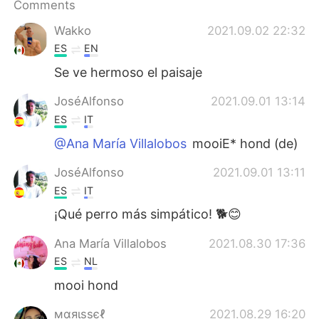
Comments
Wakko
2021.09.02 22:32
ES
EN
Se ve hermoso el paisaje
JoséAlfonso
2021.09.01 13:14
ES
IT
@Ana María Villalobos
mooiE* hond (de)
JoséAlfonso
2021.09.01 13:11
ES
IT
¡Qué perro más simpático! 🐕😊
Ana María Villalobos
2021.08.30 17:36
ES
NL
mooi hond
мαяιѕѕєℓ
2021.08.29 16:20