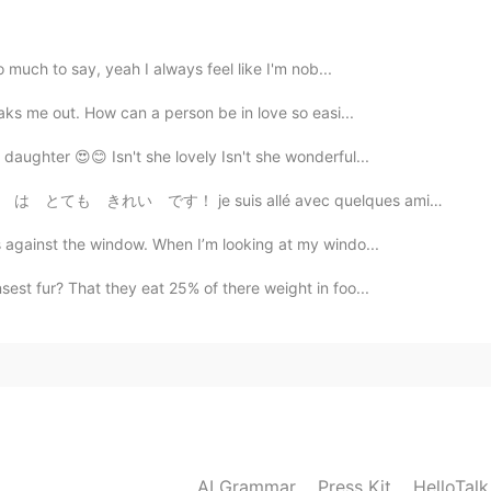
so much to say, yeah I always feel like I'm nob...
reaks me out. How can a person be in love so easi...
2021.08.28 16:08
daughter 😍😊 Isn't she lovely Isn't she wonderful...
pretty too😻
 allé avec quelques amis pour grimper un petit peut. ...
2021.08.28 15:58
s against the window. When I’m looking at my windo...
sest fur? That they eat 25% of there weight in foo...

AI Grammar
Press Kit
HelloTal