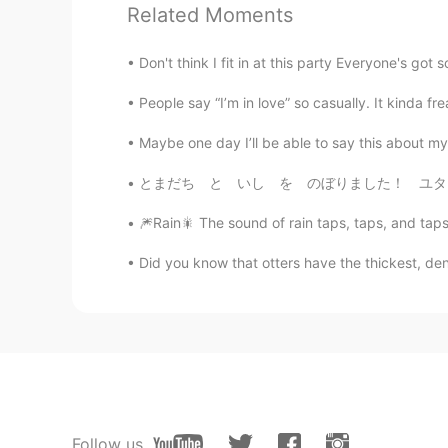
Related Moments
ES
EN
Nice place 👌
Don't think I fit in at this party Everyone's got 
People say “I’m in love” so casually. It kinda f
Patricia
ES
EN
Maybe one day I’ll be able to say this about my 
Beautiful place🤩 and your dog is 
とまだち と いし を のぼりました！ ユタ は とても きれい です！ je suis
꧁Carla ❀❀
🎆Rain🎇 The sound of rain taps, taps, and tap
ES
EN
Did you know that otters have the thickest, den
Good plans and good pics !!!☺👍
Follow us