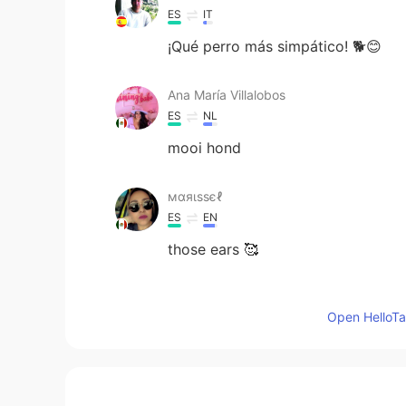
ES
IT
¡Qué perro más simpático! 🐕😊
Ana María Villalobos
ES
NL
mooi hond
мαяιѕѕєℓ
ES
EN
those ears 🥰
Gissela
Open HelloTal
ES
EN
I love your pictures!! Amo tus fotos
LizA