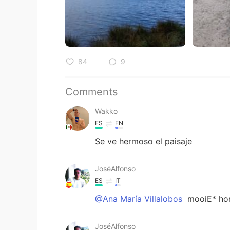
84
9
Comments
Wakko
ES
EN
Se ve hermoso el paisaje
JoséAlfonso
ES
IT
@Ana María Villalobos
mooiE* hon
JoséAlfonso