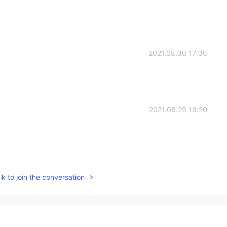
2021.08.30 17:36
2021.08.29 16:20
2021.08.29 16:00
k to join the conversation
 y tu perrito!! 😊
2021.08.28 16:13