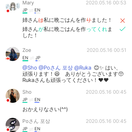
Mary
2020.05.16 00:53
JP
EN
姉さん
は
私に晩ごはんを作
り
ました！
姉さん
が
私に晩ごはんを作
ってくれ
ま
した！
Zoe
2020.05.16 00:51
EN
JP
@Sho @Poさん 포상 @Ruka
😊✨ はい、
頑張ります！😆 ありがとうございます🥺
Rukaさんも頑張ってください！❤️❤️
Sho
2020.05.16 00:45
JP
EN
おかえりなさい(^^)
Poさん 포상
2020.05.16 00:45
JP
EN