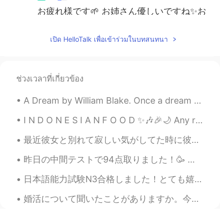
お疲れ様です🌱 お姉さん優しいですね✨お
勉強大変ですが、頑張ってくださいね😊
เปิด HelloTalk เพื่อเข้าร่วมในบทสนทนา
Ruka
2020.05.16 00:44
JP
EN
私もオンラインクラス取ってます。学ぶこ
ช่วงเวลาที่เกี่ยวข้อง
とが、難しくなっちゃいましたよね。 頑張
ってください！応援してます🤍
A Dream by William Blake. Once a dream did weave a shade O'er my angel-guarded bed, That an emm...
I N D O N E S I A N F O O D ✨🎶🎉🌙 Any recommendations for a nice & authentic Indonesian food ...
最近彼女と別れて寂しい気がしてた時に彼と遊んで安心しました!皆さんは気持ちが落ち込んだ時にどうやって安心になりますか?私は犬ちゃんと遊んだり汗かくほど運動したり泳いだりして安心します!コロナの影...
昨日の中間テストで94点取りました！🥳 来週、私はもっと中間テストがあります。🤯 Good luck to anyone who got midterms coming up as well! 🥰
日本語能力試験N3合格しました！とても嬉しいです！！😄 私はここまでした動力甲斐あった！ハロートークの皆さんの協力本当に感謝しています！心からありがとうございます！:)) さて今年N2の試験頑張...
婚活について聞いたことがありますか。今日の日本語の授業でその課題について読んだり話したりしました。もうすぐ結婚したい目的がある人が出席して、将来の相手を頑張って探しているパーティーみたいな集合で...