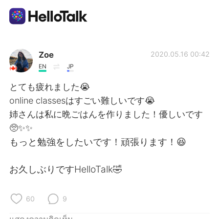
แอปแลกเปลี่ยนทางภาษา
Zoe
2020.05.16 00:42
EN
JP
AI Grammar Checker
とても疲れました😭
online classesはすごい難しいです😭
ไทย
姉さんは私に晩ごはんを作りました！優しいです
🥺✨✨
もっと勉強をしたいです！頑張ります！😆
English
简体中文
お久しぶりですHelloTalk🤣
繁體中文
Español
العربية
Français
60
9