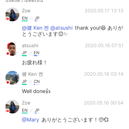
แสดงความคิดเห็น
Deutsch
日本語
Zoe
2020.05.17 13:13
한국어
Русский
EN
JP
@健 Ken 켄 @atsushi
thank you!😆 ありが
Indonesia
Italiano
とうございます😊✨
Türkçe
Tiếng Việt
atsushi
2020.05.16 07:51
JP
EN
Português
お疲れ様！
健 Ken 켄
2020.05.16 03:14
JP
CN
Well done👍
Zoe
2020.05.16 00:54
EN
JP
@Mary
ありがとうございます！🥺💞