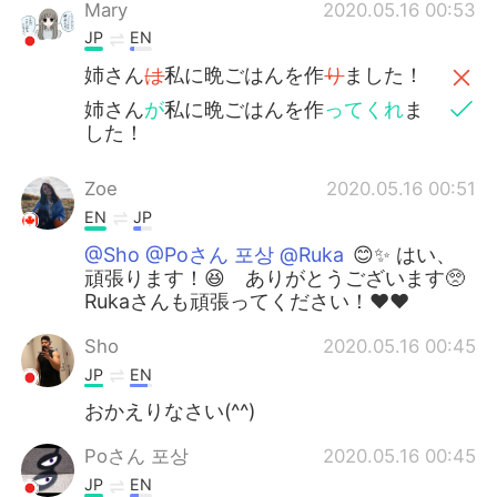
Mary
2020.05.16 00:53
JP
EN
姉さん
は
私に晩ごはんを作
り
ました！
姉さん
が
私に晩ごはんを作
ってくれ
ま
した！
Zoe
2020.05.16 00:51
EN
JP
@Sho @Poさん 포상 @Ruka
😊✨ はい、
頑張ります！😆 ありがとうございます🥺
Rukaさんも頑張ってください！❤️❤️
Sho
2020.05.16 00:45
JP
EN
おかえりなさい(^^)
Poさん 포상
2020.05.16 00:45
JP
EN