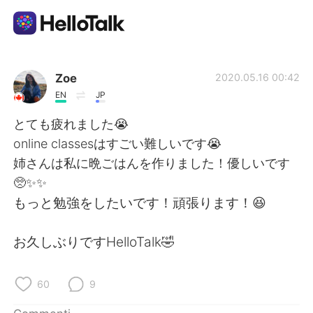
App di scambio linguistico
Zoe
2020.05.16 00:42
EN
JP
AI Grammar Checker
とても疲れました😭
online classesはすごい難しいです😭
Italiano
姉さんは私に晩ごはんを作りました！優しいです
🥺✨✨
もっと勉強をしたいです！頑張ります！😆
English
简体中文
お久しぶりですHelloTalk🤣
繁體中文
Español
العربية
Français
60
9