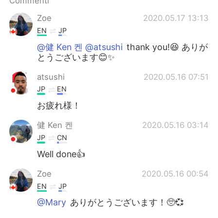
Commenti
Deutsch
日本語
Zoe
2020.05.17 13:13
한국어
Русский
EN
JP
@健 Ken 켄 @atsushi
thank you!😆 ありが
ไทย
Indonesia
とうございます😊✨
Türkçe
Tiếng Việt
atsushi
2020.05.16 07:51
JP
EN
Português
お疲れ様！
健 Ken 켄
2020.05.16 03:14
JP
CN
Well done👍
Zoe
2020.05.16 00:54
EN
JP
@Mary
ありがとうございます！🥺💞