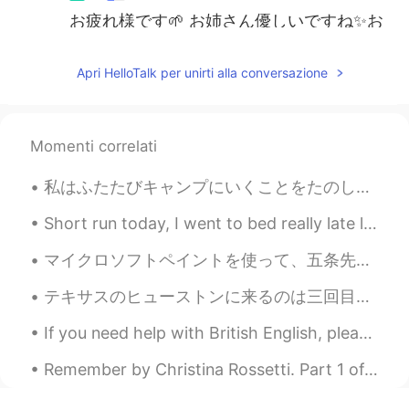
お疲れ様です🌱 お姉さん優しいですね✨お
勉強大変ですが、頑張ってくださいね😊
Apri HelloTalk per unirti alla conversazione
Ruka
2020.05.16 00:44
JP
EN
私もオンラインクラス取ってます。学ぶこ
Momenti correlati
とが、難しくなっちゃいましたよね。 頑張
ってください！応援してます🤍
私はふたたびキャンプにいくことをたのしみにしていました。- I was thrilled to go camping again! ⛺ This is the start of a journ...
Short run today, I went to bed really late last night 😂 so tired today!! Might go for a walk late...
マイクロソフトペイントを使って、五条先生を描いた！( • ̀ω•́ ) 私は五条先生の好きな言葉は、「領域展開「無量空処」」とか「無下限」の「術式順転「蒼」」、「術式反転「赫」」、「虚式「むら...
テキサスのヒューストンに来るのは三回目です。でも、この場所に来るのは初めてです。橋から風景写真を撮りました。数フィート先に、Jaime Plensa先生の「Tolerance Sculpture...
If you need help with British English, please add me as a friend and ask me any questions here, o...
Remember by Christina Rossetti. Part 1 of 2. Remember me when I am gone away, Gone far...