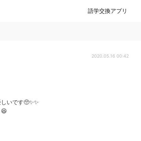
語学交換アプリ
2020.05.16 00:42
しいです🥺✨✨
😆