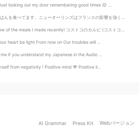
Just looking out my door remembering good times 😌 ...
の影響を強く受けています。そして、Street PartiesとMardi Grasで有名です。アメリカの...
ls I made recently! コストコのカルビ (コストコがだいすきです🤩） Kalbi fro...
our heart be light From now on Our troubles will ...
ell me if you understand my Japanese in the Audio ...
lf from negativity ! Positive mind 💙 Positive li...
Webバージョン
AI Grammar
Press Kit