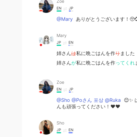
Zoe
EN
JP
@Mary
ありがとうございます！🥺
Mary
JP
EN
姉さん
は
私に晩ごはんを作
り
ました
姉さん
が
私に晩ごはんを作
ってくれ
Zoe
EN
JP
@Sho @Poさん 포상 @Ruka
😊✨
んも頑張ってください！❤️❤️
Sho
JP
EN