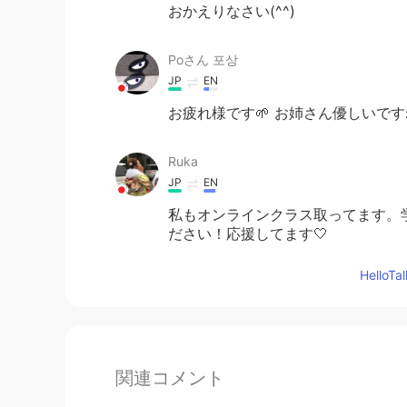
おかえりなさい(^^)
Poさん 포상
JP
EN
お疲れ様です🌱 お姉さん優しいで
Ruka
JP
EN
私もオンラインクラス取ってます。
ださい！応援してます🤍
Hello
関連コメント