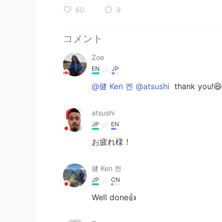
60
9
コメント
Zoe
EN
JP
@健 Ken 켄 @atsushi
thank yo
atsushi
JP
EN
お疲れ様！
健 Ken 켄
JP
CN
Well done👍