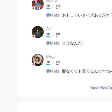
Kotaro
JP
EN
@Metz
おもしろいクイズありがとう
Aki
JP
KR
@Metz
そうなんだ！
Megu
JP
EN
@Metz
髪なくても言えるんですね~（
MARIMARIMARIMARI
Open HelloTal
JP
EN
KR
@Metz
なるほど。3つまとめて覚えると