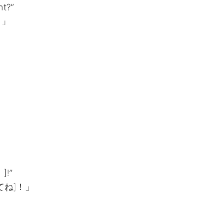
ht?”
？」
]!”
ね]！」