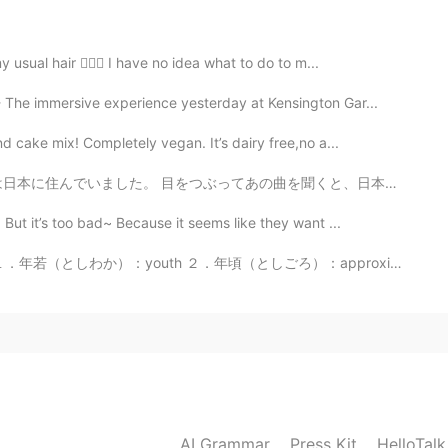
2021.08.10 11:06
解は… ② let your hair down です！⭕️ たいてい
usual hair 🤦🏼‍♀️ I have no idea what to do to m...
/tie your hair up という意味です 👱‍♀️ 仕事終わっ
 これは let your hair down という意味です
 The immersive experience yesterday at Kensington Gar...
👨‍🦲 keep your hair on は別のことです イライラし
d cake mix! Completely vegan. It’s dairy free,no a...
、怒りをしずめろ」という感じです 😤 丁寧な言い方じゃな
😅
を聞くと、日本を思い出す。 ① 情熱大陸のテーマ 工場では毎日「安全の時間」に流れたので社員生活を思い出...
2021.08.10 04:45
But it’s too bad~ Because it seems like they want ...
１．年若（としわか）：youth ２．年頃（としごろ）：approximate age ３．年弱（としよわ）...
ざいます。私は元気ですよ。ハロートークからしばらく離
します。😊
2021.08.10 01:12
AI Grammar
Press Kit
HelloTal