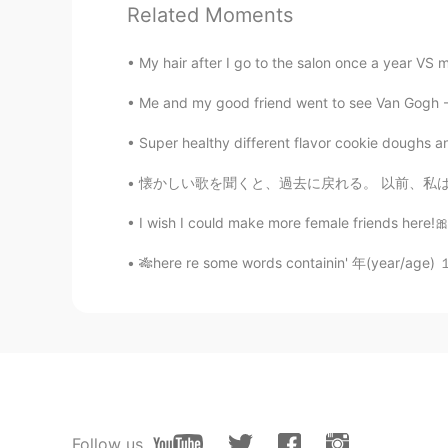
Metz
Related Moments
EN
JP
参加してくれてありがとうございます 😁 正
My hair after I go to the salon once a year VS my 
仕事に行く前に、髪を結びますね これは put
たら、帰って髪を解いて気楽にくつろぎますね
Me and my good friend went to see Van Gogh -
👩‍🦳 ＊ 長い髪がない人にも言えますよ！
Super healthy different flavor cookie doughs an
ている人に言います 😠 ｢落ち着け
くて、ケンカの言葉じゃないですが 
懐かしい歌を聞くと、過去に戻れる。 以前、私は日本に住んでいました。 目をつぶってあの曲
Shoji
I wish I could make more female friends here!🎀 
JP
EN
🎋here re some words containin' 年(year/age) 
@Metz
メッツさん。ありがとうご
れていました。また、よろしくお願い
Reiko
JP
EN
②かなーーー?
Follow us