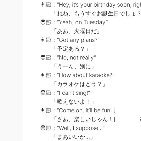
👩🏻：”Hey, it’s your birthday soon, rig
「ねね、もうすぐお誕生日でしょ
🧑🏻：”Yeah, on Tuesday”
「ああ、火曜日だ」
👩🏻：”Got any plans?”
「予定ある？」
🧑🏻：”No, not really”
「うーん、別に」
👩🏻：”How about karaoke?”
「カラオケはどう？」
🧑🏻：”I can’t sing!”
「歌えないよ！」
👩🏻：”Come on, it’ll be fun! [ 
「さあ、楽しいじゃん！[ て
🧑🏻：”Well, I suppose…”
「まあいいか…」