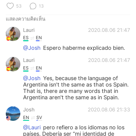
Deutsch
日本語
53
13
한국어
Русский
แสดงความคิดเห็น
Lauri
2020.08.06 21:47
Indonesia
Italiano
ES
EN
Türkçe
Tiếng Việt
@Josh
Espero haberme explicado bien.
Lauri
2020.08.06 21:47
Português
ES
EN
@Josh
Yes, because the language of
Argentina isn't the same as that os Spain.
That is, there are many words that in
Argentina aren't the same as in Spain.
Josh
2020.08.06 21:33
EN
SV
@Lauri
pero refiero a los idiomas no los
países. Debería ser “mi identidad de