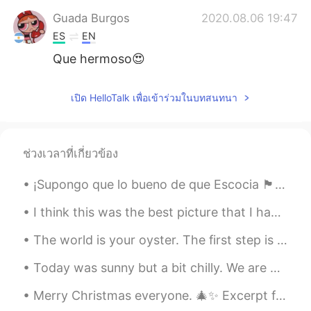
Guada Burgos
2020.08.06 19:47
ES
EN
Que hermoso😍
Pilar
2020.08.06 19:31
เปิด HelloTalk เพื่อเข้าร่วมในบทสนทนา
ES
EN
vamooo sos el 1
ช่วงเวลาที่เกี่ยวข้อง
Malena
2020.08.06 19:24
ES
EN
¡Supongo que lo bueno de que Escocia 🏴󠁧󠁢󠁳󠁣󠁴󠁿 esté en un confinamiento de nuevo es que tengo más t...
Hi Josh. I'm from Argentina, we can talk
some day if you want.
I think this was the best picture that I have taken, when the sky matched the color of my rosé wi...
The world is your oyster. The first step is to open up and say Hello!. Remember it's not "How hi...
Lucía
2020.08.06 19:21
ES
EN
Today was sunny but a bit chilly. We are being told to avoid large social gatherings so many peop...
Genial! 👏🏼
Merry Christmas everyone. 🎄✨ Excerpt from A Christmas Carol by Charles Dickens. There was nothi...
Carolina
2020.08.06 19:21