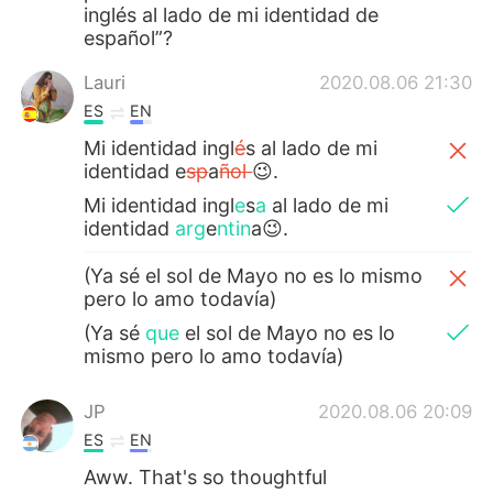
inglés al lado de mi identidad de
español”?
Lauri
2020.08.06 21:30
ES
EN
Mi identidad ingl
é
s al lado de mi
identidad e
sp
a
ñol
😉.
Mi identidad ingl
e
s
a
al lado de mi
identidad
arg
e
ntin
a😉.
(Ya sé el sol de Mayo no es lo mismo
pero lo amo todavía)
(Ya sé
que
el sol de Mayo no es lo
mismo pero lo amo todavía)
JP
2020.08.06 20:09
ES
EN
Aww. That's so thoughtful