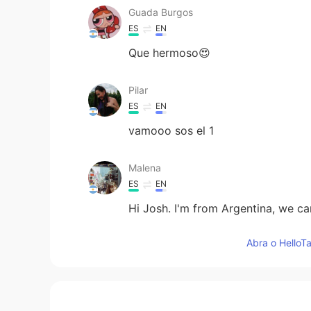
Guada Burgos
ES
EN
Que hermoso😍
Pilar
ES
EN
vamooo sos el 1
Malena
ES
EN
Hi Josh. I'm from Argentina, we ca
Abra o HelloTa
Lucía
ES
EN
Genial! 👏🏼