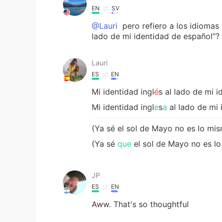
EN
SV
@Lauri
pero refiero a los idiomas 
lado de mi identidad de español”?
Lauri
ES
EN
Mi identidad ingl
é
s al lado de mi i
Mi identidad ingl
e
s
a
al lado de mi
(Ya sé el sol de Mayo no es lo mi
(Ya sé
que
el sol de Mayo no es l
JP
ES
EN
Aww. That's so thoughtful