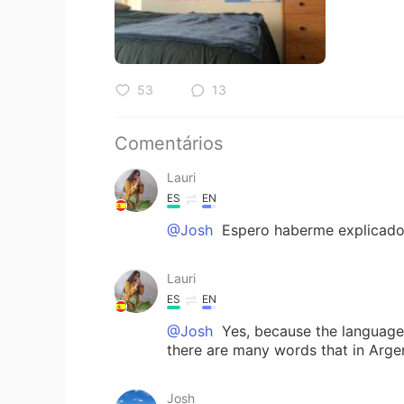
53
13
Comentários
Lauri
ES
EN
@Josh
Espero haberme explicado
Lauri
ES
EN
@Josh
Yes, because the language o
there are many words that in Argen
Josh