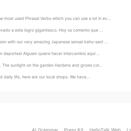
2020.08.06 19:21
e most used Phrasal Verbs which you can use a lot in ev...
iasmado. Pensé que no éramos muy simpáticos para
levado a este logro gigantesco. Hoy os comento que ...
on with our very amazing Japanese sensei kaho-san! ...
2020.08.06 19:20
 deportes! Alguien quiere hacer intercambio aquí ...
 The sunlight on the garden Hardens and grows col...
2020.08.06 19:17
d daily life, here are our local shops. We have...
2020.08.06 19:17
dentidad e
sp
a
ñol
😉.
AI Grammar
Press Kit
HelloTalk Web
L