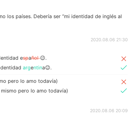
no los países. Debería ser “mi identidad de inglés al
2020.08.06 21:30
dentidad e
sp
a
ñol
😉.
 identidad
arg
e
ntin
a😉.
smo pero lo amo todavía)
o mismo pero lo amo todavía)
2020.08.06 20:09