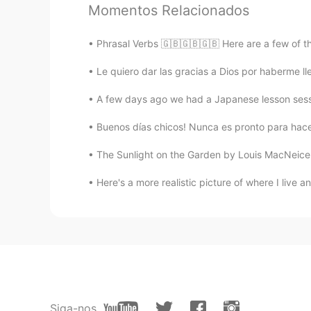
Momentos Relacionados
Carolina
ES
EN
Phrasal Verbs 🇬🇧🇬🇧🇬🇧 Here are a few of th
WOW nunca vi a alguien tan entus
ustedes.
Le quiero dar las gracias a Dios por haberme l
A few days ago we had a Japanese lesson sessi
Flor Martínez
ES
EN
Buenos días chicos! Nunca es pronto para hacer
Enamorada😍
The Sunlight on the Garden by Louis MacNeice.
Ailen
Here's a more realistic picture of where I live an
ES
EN
Que bien! 😊
Manuel
ES
EN
Mi identidad inglés al lado de mi i
Siga-nos