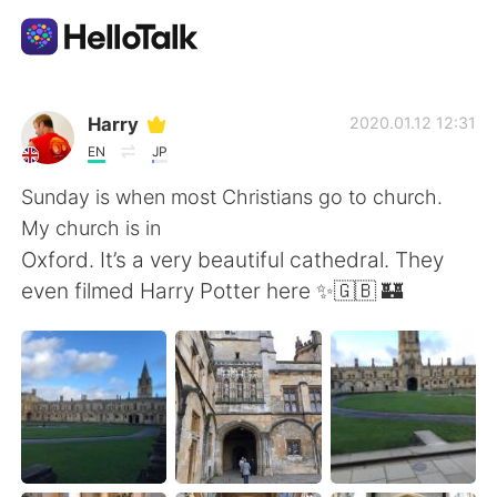
Aplicativo de troca de idioma
Harry
2020.01.12 12:31
EN
JP
AI Grammar Checker
Sunday is when most Christians go to church.
My church is in
Português
Oxford. It’s a very beautiful cathedral. They
even filmed Harry Potter here ✨🇬🇧 🏰
English
简体中文
繁體中文
Español
العربية
Français