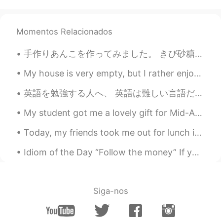
@Chie
it’s definitely worth visiting ✨
Chie
2020.01.12 12:38
Momentos Relacionados
JP
EN
手作りあんこを作ってみました。 きび砂糖を普通に使われているけど、黒糖が好きだからそれを利用しました。砂糖の普通の量より半分ぐらいにしました。炊飯器を使えば第一ステージは9０分ぐらいかかって、ス...
ステンドグラスがすごくきれいです🌟 I like
Harry Potter series.😆 So exciting!!!
My house is very empty, but I rather enjoy it. So much space for one person! 😅 I will have to go...
Kiku
2020.01.12 12:35
英語を勉強する人へ、 英語は難しい言語だけど、怖くないでお願いします。練習するのは一番難しい部分だと思いますよ。もし上手になりたかったら毎日練習するほうがいいです。間違えを沢山するでしょう。むし...
JP
EN
My student got me a lovely gift for Mid-Autumn Festival. I have 4 days off this weekend because ...
すごいきれい Thank you for sharing
Today, my friends took me out for lunch in the city. 🌁☀️ We ate, ramen and I convinced my friend...
a b c
2020.01.12 12:33
Idiom of the Day “Follow the money” If you believe there is a scandal, corruption, or a conspir...
JP
EN
Beautiful✨
Siga-nos