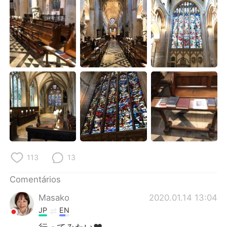
Deutsch
日本語
한국어
Русский
ไทย
Indonesia
Italiano
Türkçe
Tiếng Việt
113
13
Comentários
Masako
2020.01.14 13:04
JP
EN