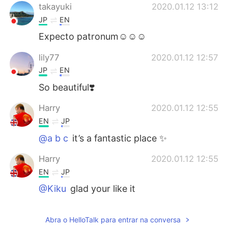
takayuki
2020.01.12 13:12
JP
EN
Expecto patronum☺☺☺
lily77
2020.01.12 12:57
JP
EN
So beautiful❣️
Harry
2020.01.12 12:55
EN
JP
@a b c
it’s a fantastic place ✨
Harry
2020.01.12 12:55
EN
JP
@Kiku
glad your like it
Harry
2020.01.12 12:55
Abra o HelloTalk para entrar na conversa
EN
JP