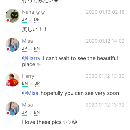
行ってみたい❤
Nana なな
2020.01.13 02:18
JP
DE
美しい！！
Misa
2020.01.12 14:02
JP
EN
@Harry
I can’t wait to see the beautiful
place ✨
Harry
2020.01.12 13:32
EN
JP
@Misa
hopefully you can see very soon
Misa
2020.01.12 13:32
JP
EN
I love these pics ✨✨😃