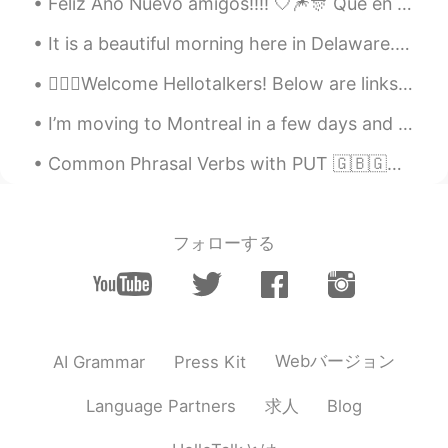
Adan
2019.12.26 13:58
Feliz Año Nuevo amigos!!!! 🤍🎆🎊 Que en 2021 podrás lograr fluidez en el idioma que tanto te gusta 😘😘
EN
ES
It is a beautiful morning here in Delaware. The sun is rising and there is some fog in the valley...
@ ꧁Carla ❀❀
nooooooooo!!!!
💁🏻‍♀️Welcome Hellotalkers! Below are links for help learning English! 👉🏽Letter sounds: h...
꧁Carla ❀❀
2019.12.26 13:57
I’m moving to Montreal in a few days and going to live in my first apartment with 4 friends. I’m ...
ES
EN
@Adan
ohhh😍😍😍 enseñalas!!!! 😃😃😃
Common Phrasal Verbs with PUT 🇬🇧🇬🇧🇬🇧 - Put back - Put the food back because we already have too ...
Adan
2019.12.26 13:56
EN
ES
フォローする
@ ꧁Carla ❀❀
si, gracias. Tengo fotos
cuando yo era un niño aquí.
꧁Carla ❀❀
2019.12.26 13:55
ES
EN
Webバージョン
AI Grammar
Press Kit
Que buen sitio para crecer Adan☺☺☺
求人
Language Partners
Blog
ofelia
2019.12.26 13:50
ES
EN