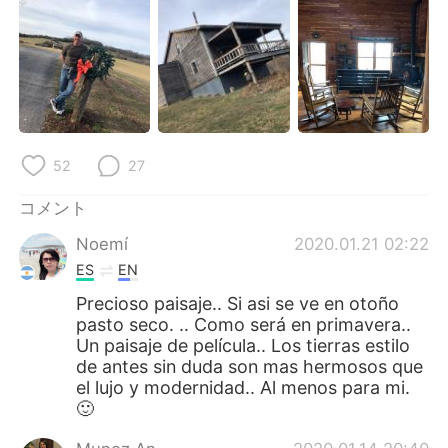
Deutsch
한국어
Русский
ไทย
Indonesia
Italiano
Türkçe
Tiếng Việt
52
27
Português
コメント
Noemí
2020.01.21 02:22
ES
EN
Precioso paisaje.. Si asi se ve en otoño
pasto seco. .. Como será en primavera..
Un paisaje de película.. Los tierras estilo
de antes sin duda son mas hermosos que
el lujo y modernidad.. Al menos para mi.
🙂