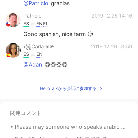
@Patricio
gracias
Patricio
2019.12.26 14:16
ES
EN
EL
Good spanish, nice farm 😊
꧁Carla ❀❀
2019.12.26 13:59
ES
EN
@Adan
😋😋😋😋
Adan
2019.12.26 13:58
EN
ES
HelloTalkから会話に参加する
@ ꧁Carla ❀❀
👅👅👅👅👅👅👅👅
꧁Carla ❀❀
2019.12.26 13:58
関連コメント
ES
EN
@Adan
siiiiii 😂😂😂😂
Please may someone who speaks arabic send me a voice recording of them reciting this poem? It wou...