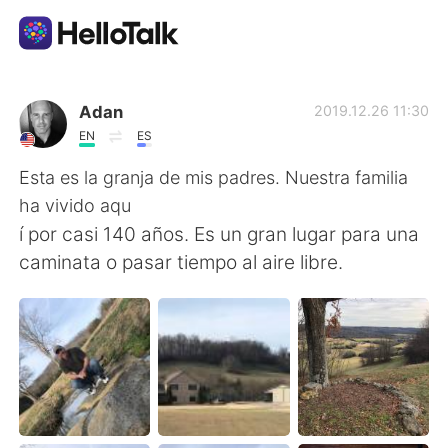
語学交換アプリ
Adan
2019.12.26 11:30
EN
ES
AI Grammar Checker
Esta es la granja de mis padres. Nuestra familia
ha vivido aqu
日本語
í por casi 140 años. Es un gran lugar para una
caminata o pasar tiempo al aire libre.
English
简体中文
繁體中文
Español
العربية
Français