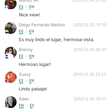
Munoz An
2020.01.14 20:40
ES
EN
Nice view!
Diego Fernando Mellizo
2019.12.30 15:19
ES
EN
Es muy lindo el lugar, hermosa vista.
Brenny
2019.12.29 05:01
ES
EN
Hermoso lugar!
Sussy
2019.12.28 15:23
ES
EN
Lindo paisaje!
Adan
2019.12.26 14:17
EN
ES