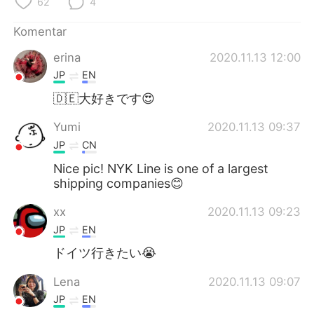
62
4
Deutsch
日本語
Komentar
한국어
Русский
erina
2020.11.13 12:00
ไทย
Italiano
JP
EN
🇩🇪大好きです😍
Türkçe
Tiếng Việt
Yumi
2020.11.13 09:37
Português
JP
CN
Nice pic! NYK Line is one of a largest
shipping companies😊
xx
2020.11.13 09:23
JP
EN
ドイツ行きたい😭
Lena
2020.11.13 09:07
JP
EN