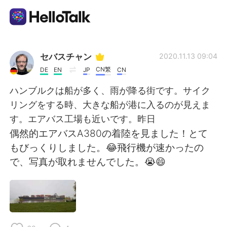
Aplikasi Pertukaran Bahasa
セバスチャン
2020.11.13 09:04
CN繁
DE
EN
JP
CN
AI Grammar Checker
ハンブルクは船が多く、雨が降る街です。サイク
リングをする時、大きな船が港に入るのが見えま
Indonesia
す。エアバス工場も近いです。昨日
偶然的エアバスA380の着陸を見ました！とて
もびっくりしました。😂飛行機が速かったの
English
简体中文
で、写真が取れませんでした。😭😄
繁體中文
Español
العربية
Français