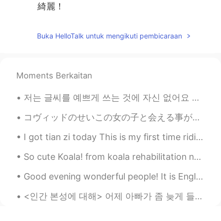
綺麗！
Buka HelloTalk untuk mengikuti pembicaraan
Moments Berkaitan
저는 글씨를 예쁘게 쓰는 것에 자신 없어요 특히 저의 한국어 글씨는 초딩수준이라서 남한테 보여주기 좀 부끄러워요 그래도 발전하고 싶어서 한국어 폰트를 찾아보고 흉내내기로 했어...
コヴィッドのせいこの女の子と会える事が出来なかったので、今日ついに会って彼女はとても元気そうだった 🐕✨ Due to Covid I wasn’t able to meet with her,...
I got tian zi today This is my first time riding with official pen and paper I’m self study don’...
So cute Koala! from koala rehabilitation near my house, some parks I go, I have had a few wild en...
Good evening wonderful people! It is English speaking practice time. Send me a message if you w...
<인간 본성에 대해> 어제 아빠가 좀 늦게 들어와서 저는 엄마랑 먼저 저녁식사를 했어요 아빠가 혼자 먹기 싫다고 같이 있어주라고 달래서 아빠가 저녁 먹고 축구 보면서 제가 ...