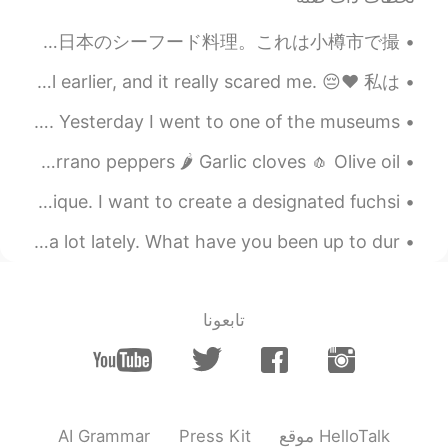
My favorite Japanese seafood dish. this was shot in the city of Otaru. 私の好きな日本のシーフード料理。これは小樽市で撮...
I hope my little Itsy is alright. She wasn't feeling well earlier, and it really scared me. 😔❤ 私は...
This week I have been in Edinburgh, which is in Scotland. Yesterday I went to one of the museums ...
Chili 🍽 Ingredients: Red onion 🧅♥️ Yellow onion 🧅💛 Serrano peppers 🌶 Garlic cloves 🧄 Olive oil...
フクシア 🌿🌸 I think fuchsias are absolutely gorgeous and unique. I want to create a designated fuchsi...
Happy to be back on HelloTalk! I have been gardening a lot lately. What have you been up to dur...
تابعونا
AI Grammar
Press Kit
موقع HelloTalk