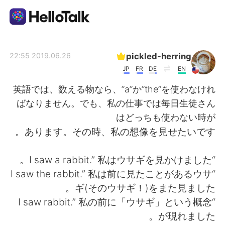
تطبيق تبادل اللغة
pickled-herring
2019.06.26 22:55
JP
FR
DE
EN
AI Grammar Checker
英語では、数える物なら、”a”か”the”を使わなけれ
ばなりません。でも、私の仕事では毎日生徒さん
العربية
はどっちも使わない時が
あります。その時、私の想像を見せたいです。
English
简体中文
“I saw a rabbit.” 私はウサギを見かけました。
“I saw the rabbit.” 私は前に見たことがあるウサ
繁體中文
Español
ギ(そのウサギ！)をまた見ました。
“I saw rabbit.” 私の前に「ウサギ」という概念
Français
Deutsch
が現れました。