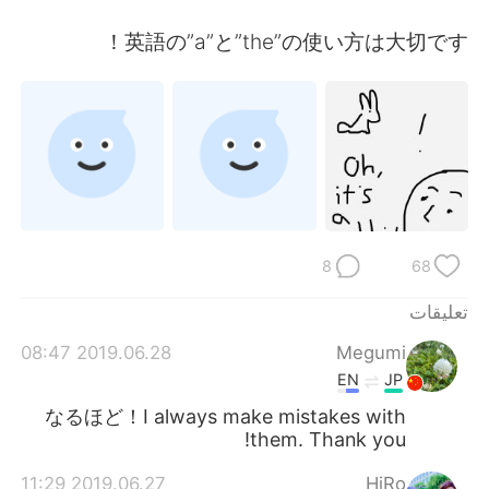
日本語
한국어
英語の”a”と”the”の使い方は大切です！
Русский
ไทย
Indonesia
Italiano
Türkçe
Tiếng Việt
Português
8
68
تعليقات
2019.06.28 08:47
Megumi
EN
JP
なるほど！I always make mistakes with
them. Thank you!
2019.06.27 11:29
HiRo