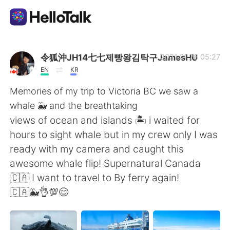
Aplicativo de troca de idioma
令狐沖JH14七七제빵왕김탁구JamesHU
2021.01.28 05:27
EN
KR
AI Grammar Checker
Memories of my trip to Victoria BC we saw a
whale 🐳 and the breathtaking
Português
views of ocean and islands 🏝 i waited for
hours to sight whale but in my crew only I was
ready with my camera and caught this
English
简体中文
awesome whale flip! Supernatural Canada
🇨🇦 I want to travel to By ferry again!
繁體中文
Español
🇨🇦🐳👌💯😊
العربية
Français