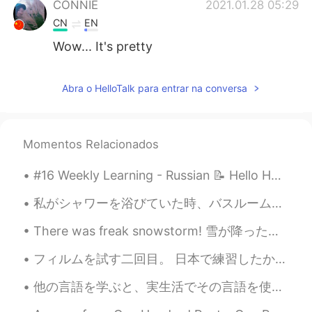
CONNIE
2021.01.28 05:29
CN
EN
Wow... It's pretty
Abra o HelloTalk para entrar na conversa
Momentos Relacionados
#16 Weekly Learning - Russian 📝 Hello HT friends 😄, Welcome to my weekly learning of 🇰🇷🇯🇵🇷🇺 ❓Qu...
私がシャワーを浴びていた時、バスルームの壁にトカゲが現れました。マンゴーの葉の大きさくらいで、私は悲鳴を上げて、シャワーから寝室にやってきました。私は半分シャワーを浴び、トカゲは私の寝室について...
There was freak snowstorm! 雪が降った！凄く変だ！😳こんな時に普通じゃない。一泊で30センチ降った❗️ 実は雪が大好き。😄✨冬が最高‼️綺麗な国だね。ココア飲みたくな...
フィルムを試す二回目。 日本で練習したから、やっぱり今回の方が上手いと思う。この写真はオレゴンとワシントンで撮った。 My second time trying film photograp...
他の言語を学ぶと、実生活でその言語を使って興奮しますか？私にとって、そうですね。でも、日本人と実生活で日本語で話す時、いつも緊張するようになっています。恥ずかしくなっています。🙈だけど、他の日本...