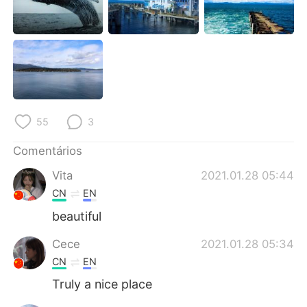
Deutsch
日本語
한국어
Русский
ไทย
Indonesia
Italiano
Türkçe
55
3
Tiếng Việt
Comentários
Vita
2021.01.28 05:44
CN
EN
beautiful
Cece
2021.01.28 05:34
CN
EN
Truly a nice place