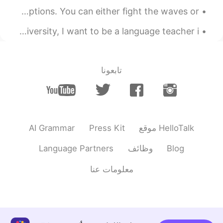
Me pregunto si la rein
a
tiene aire
¿
When tough times come your way, you really only have 2 options. You can either fight the waves or...
acondicionado?
Hello my name is Noah and I study Languages ​​at my university, I want to be a language teacher i...
تابعونا
AI Grammar
Press Kit
موقع HelloTalk
Language Partners
وظائف
Blog
معلومات عنا