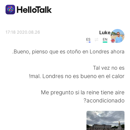
تطبيق تبادل اللغة
Luke
2020.08.26 17:18
ES
EN
AI Grammar Checker
Bueno, pienso que es otoño en Londres ahora.
العربية
Tal vez no es
mal. Londres no es bueno en el calor!
English
简体中文
Me pregunto si la reine tiene aire
acondicionado?
繁體中文
Español
Français
Deutsch