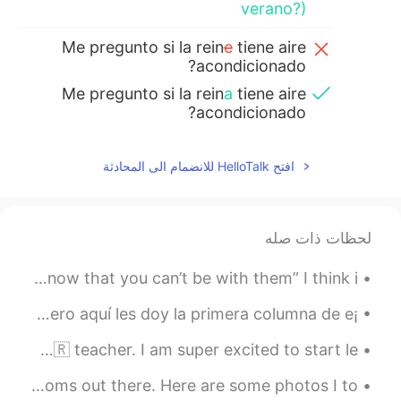
verano?)
Me pregunto si la rein
e
tiene aire
acondicionado?
Me pregunto si la rein
a
tiene aire
acondicionado?
2020.08.26 17:19
..
افتح HelloTalk للانضمام الى المحادثة
EN
ES
Tal vez no es mal.
Tal vez no es
tá
mal.
لحظات ذات صله
Londres no es bueno
e
n e
l
calor!
Good morning 😃🌞☀️ “You can still love someone but know that you can’t be with them” I think i...
Londres no es bueno
cua
n
do
hac
e
¡
¡Pronunciación de “-ed” en inglés ! Un poquito rápido, pero aquí les doy la primera columna de e...
calor!
I just had my first Portuguese lesson with a Brazilian 🇧🇷 teacher. I am super excited to start le...
Me pregunto si la rein
e
tiene aire
acondicionado?
Good morning everyone and happy Mother’s Day to all the moms out there. Here are some photos I to...