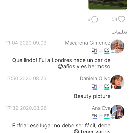
日本語
한국어
Русский
ไทย
6
54
Indonesia
Italiano
تعليقات
2020.09.03 11:04
Macarena Gimenez
Türkçe
Tiếng Việt
EN
ES
Que lindo! Fui a Londres hace un par de
Português
años y es hermoso😊
2020.08.26 17:50
Daniela Olivo
EN
ES
Beauty picture
2020.08.26 17:39
Ana Eva
EN
ES
Enfriar ese lugar no debe ser fácil, debe
tener varios 😅