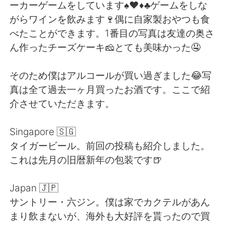
Deutsch
日本語
ーカーゲームをしています♠️♥️♦️♣️ゲームをしな
がらワインを飲みます🍷偶に自家製おやつも食
한국어
Русский
べたことができます。1番目の写真は友達の奥さ
ん作ったチーズケーキ🧀とても美味かった🤤
ไทย
Indonesia
そのため僕はアルコールが買い過ぎました😂写
Italiano
Tiếng Việt
真は全て過去一ヶ月買ったお酒です。ここで紹
介させていただきます。
Português
Singapore 🇸🇬
タイガービール。前回の投稿も紹介しました。
これは先月の旧暦新年の包装です🍺
Japan 🇯🇵
サントリー・六ジン。僕は家でカクテルがあん
まり飲まないが、海外も大好評を貰ったので買