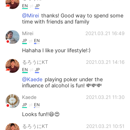
EN
JP
@Mirei
thanks! Good way to spend some
time with friends and family
Mirei
2021.03.21 16:49
JP
EN
Hahaha I like your lifestyle!:)
るろうにKT
2021.03.21 14:16
EN
JP
@Kaede
playing poker under the
influence of alcohol is fun! 💸💸💸
Kaede
2021.03.21 11:30
JP
EN
Looks fun‼︎😆😍
るろうにKT
2021.03.21 10:51