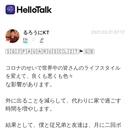
Dil Değişimi Uygulaması
るろうにKT
2021.03.21 07:17
EN
JP
AI Grammar Checker
🇸🇬🇯🇵🇦🇺🇦🇷🇺🇸🇨🇱🇮🇹🏴󠁧󠁢󠁳󠁣󠁴󠁿🇬🇧
Türkçe
コロナのせいで世界中の皆さんのライフスタイル
を変えて、良くも悪くも色々
な影響があります。
English
简体中文
外に出ることを減らして、代わりに家で過ごす
繁體中文
Español
時間を増やします。
العربية
Français
結果として、僕と従兄弟と友達は、月に二回ポ