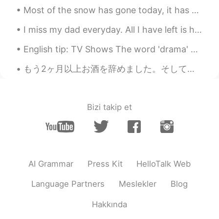
@Fumi
居酒屋は良いね！😊
Most of the snow has gone today, it has been a lovely walk out but it is still very cold!! 🥶 I c...
るろうにKT
2021.03.21 08:52
I miss my dad everyday. All I have left is his voice messages and pictures. I feel like a huge pa...
EN
JP
English tip: TV Shows The word 'drama' doesn't mean 'TV show'. It is a genre. Just like comedy,...
@Rina
you are absolutely right! 🥂
もう2ヶ月以上お酒を辞めました。そして毎日お水 3L を飲んでるようにしてます。 最近気づいたことは、 クマ 目 解消した 夜はよく眠れるようになった 肌がスベスベしているさま 気分は...
Fumi
2021.03.21 08:50
JP
EN
@るろうにKT
日本に来た時はたくさん居
Bizi takip et
酒屋に行ってみて下さい😊💓
るろうにKT
2021.03.21 08:49
EN
JP
AI Grammar
Press Kit
HelloTalk Web
@Fumi
there's a lot more choices in
Japan。日本に生きてて良かった！羨まし
Language Partners
Meslekler
Blog
い🥺
Hakkında
Rina
2021.03.21 08:44
JP
EN