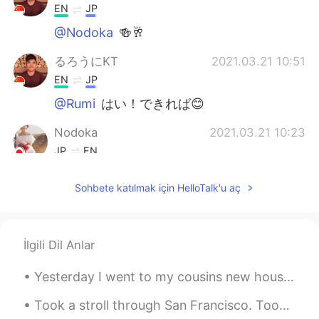
EN
JP
@Nodoka
🍻🥂
るろうにKT
2021.03.21 10:51
EN
JP
@Rumi
はい！できれば😊
Nodoka
2021.03.21 10:23
JP
EN
すてきーー😭😭😭✨✨✨
Sohbete katılmak için HelloTalk'u aç
Rumi
2021.03.21 09:46
JP
EN
@るろうにKT
ありがとう😉またおすすめ
İlgili Dil Anlar
あれば教えて下さい！
Yesterday I went to my cousins new house for the first time. 昨日、いとこの新しい家に初めて行った。 Ayer fui por pr...
るろうにKT
2021.03.21 08:55
Took a stroll through San Francisco. Took photos in Chinatown, Filmore, Doloris park and Oakland....
EN
JP