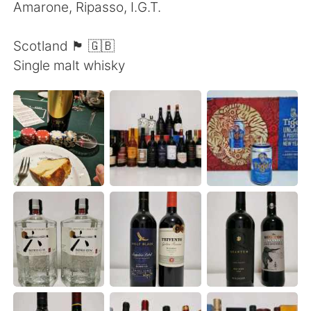
Amarone, Ripasso, I.G.T.
Scotland 🏴󠁧󠁢󠁳󠁣󠁴󠁿 🇬🇧
Single malt whisky