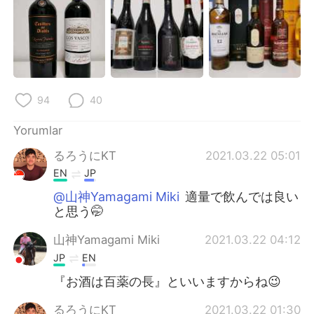
94
40
Yorumlar
るろうにKT
2021.03.22 05:01
EN
JP
@山神Yamagami Miki
適量で飲んでは良い
と思う🤭
山神Yamagami Miki
2021.03.22 04:12
JP
EN
『お酒は百薬の長』といいますからね😉
るろうにKT
2021.03.22 01:30