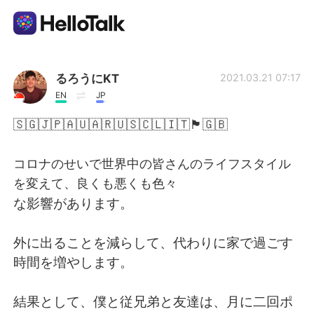
Appli d'échange linguistique
るろうにKT
2021.03.21 07:17
EN
JP
AI Grammar Checker
🇸🇬🇯🇵🇦🇺🇦🇷🇺🇸🇨🇱🇮🇹🏴󠁧󠁢󠁳󠁣󠁴󠁿🇬🇧
Français
コロナのせいで世界中の皆さんのライフスタイル
を変えて、良くも悪くも色々
な影響があります。
English
简体中文
外に出ることを減らして、代わりに家で過ごす
繁體中文
Español
時間を増やします。
العربية
Deutsch
結果として、僕と従兄弟と友達は、月に二回ポ