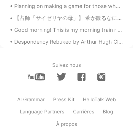
@Fumi
居酒屋は良いね！😊
Planning on making a game for those who want to learn English words and phrases and such! I will ...
るろうにKT
2021.03.21 08:52
【占師「サイゼリヤの母」】 葦が散るなにわ、茜さす看板。この日は 道頓堀の占師に来て、初めて面と向かう。 女性は可愛い物を見ると声が高くなって、 「可愛いー！⤴⤴︎︎」と言うが、年齢的に声が...
EN
JP
Good morning! This is my morning train ride to the city every morning. Let's have a good one yea...
@Rina
you are absolutely right! 🥂
Despondency Rebuked by Arthur Hugh Clough. Part 1 of 2. SAY not, the struggle nought availeth, ...
Fumi
2021.03.21 08:50
JP
EN
@るろうにKT
日本に来た時はたくさん居
Suivez nous
酒屋に行ってみて下さい😊💓
るろうにKT
2021.03.21 08:49
EN
JP
AI Grammar
Press Kit
HelloTalk Web
@Fumi
there's a lot more choices in
Japan。日本に生きてて良かった！羨まし
Language Partners
Carrières
Blog
い🥺
À propos
Rina
2021.03.21 08:44
JP
EN