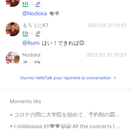
EN
JP
@Nodoka
🍻🥂
るろうにKT
2021.03.21 10:51
EN
JP
@Rumi
はい！できれば😊
Nodoka
2021.03.21 10:23
JP
EN
すてきーー😭😭😭✨✨✨
Ouvrez HelloTalk pour rejoindre la conversation
Rumi
2021.03.21 09:46
JP
EN
@るろうにKT
ありがとう😉またおすすめ
Moments liés
あれば教えて下さい！
コロナの間に大学院を始めて、予約制の図書館以外はキャンパスが出入り禁止な状況の中、修論を書くのってホンマにやる気でない😵 アパートの中、図書館が爆発したみたいになりつつ📖 しかしせめて日本に来れ...
るろうにKT
2021.03.21 08:55
I miiiiiisssss it!!💖💖😭😭 All the concerts I got to be in till now!!!! ✨😭❣️Most of these were taken...
EN
JP