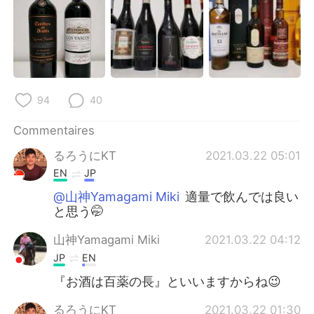
94
40
Commentaires
るろうにKT
2021.03.22 05:01
EN
JP
@山神Yamagami Miki
適量で飲んでは良い
と思う🤭
山神Yamagami Miki
2021.03.22 04:12
JP
EN
『お酒は百薬の長』といいますからね😉
るろうにKT
2021.03.22 01:30