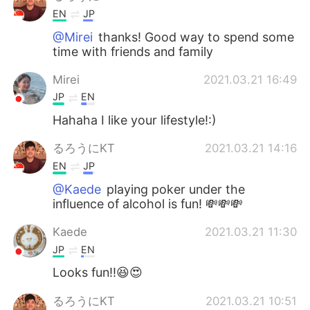
EN
JP
@Mirei
thanks! Good way to spend some
time with friends and family
Mirei
2021.03.21 16:49
JP
EN
Hahaha I like your lifestyle!:)
るろうにKT
2021.03.21 14:16
EN
JP
@Kaede
playing poker under the
influence of alcohol is fun! 💸💸💸
Kaede
2021.03.21 11:30
JP
EN
Looks fun‼︎😆😍
るろうにKT
2021.03.21 10:51