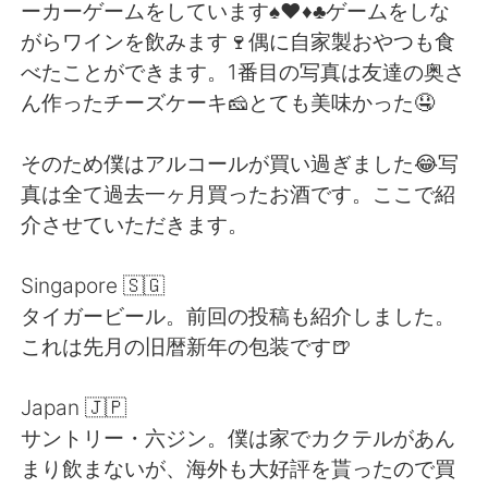
日本語
한국어
ーカーゲームをしています♠️♥️♦️♣️ゲームをしな
がらワインを飲みます🍷偶に自家製おやつも食
Русский
ไทย
べたことができます。1番目の写真は友達の奥さ
ん作ったチーズケーキ🧀とても美味かった🤤
Indonesia
Italiano
そのため僕はアルコールが買い過ぎました😂写
Türkçe
Tiếng Việt
真は全て過去一ヶ月買ったお酒です。ここで紹
介させていただきます。
Português
Singapore 🇸🇬
タイガービール。前回の投稿も紹介しました。
これは先月の旧暦新年の包装です🍺
Japan 🇯🇵
サントリー・六ジン。僕は家でカクテルがあん
まり飲まないが、海外も大好評を貰ったので買