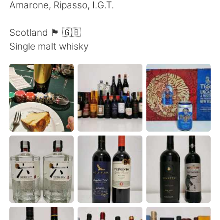
Amarone, Ripasso, I.G.T.
Scotland 🏴󠁧󠁢󠁳󠁣󠁴󠁿 🇬🇧
Single malt whisky